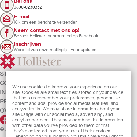
Bel ons
0800-0230352
E-mail
Klik om een bericht te verzenden
Neem contact met ons op!
Bezoek Hollister Incorporated op Facebook
Inschrijven
Word lid van onze mailinglijst voor updates
STOMAZORG
CONTINENTIEZORG
We use cookies to improve your experience on our
INTENSIEVE ZORG
site. Cookies are small text files stored on your device
that help us remember your preferences, personalize
PRODUCTEN
content and ads, provide social media features, and
analyze traffic. We may share information about your
OVER ONS
site usage with our social media, advertising, and
analytics partners. They may combine this information
with other data you’ve provided to them or that
© 2026 Hollister Incorporated
they’ve collected from your use of their services.
Depending on your location, you may have the right to