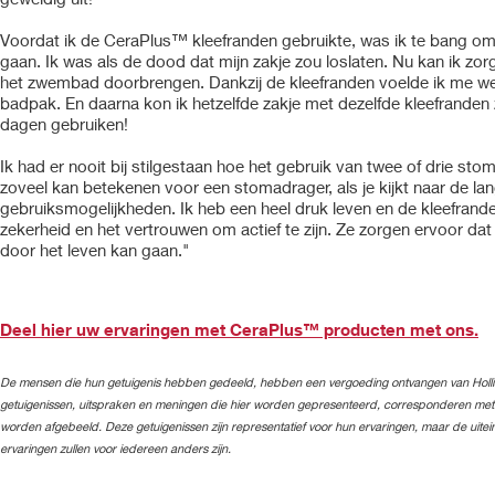
Voordat ik de CeraPlus™ kleefranden gebruikte, was ik te bang om 
gaan. Ik was als de dood dat mijn zakje zou loslaten. Nu kan ik zor
het zwembad doorbrengen. Dankzij de kleefranden voelde ik me we
badpak. En daarna kon ik hetzelfde zakje met dezelfde kleefranden 
dagen gebruiken!
Ik had er nooit bij stilgestaan hoe het gebruik van twee of drie st
zoveel kan betekenen voor een stomadrager, als je kijkt naar de lan
gebruiksmogelijkheden. Ik heb een heel druk leven en de kleefrand
zekerheid en het vertrouwen om actief te zijn. Ze zorgen ervoor da
door het leven kan gaan."
Deel hier uw ervaringen met CeraPlus™ producten met ons.
De mensen die hun getuigenis hebben gedeeld, hebben een vergoeding ontvangen van Holli
getuigenissen, uitspraken en meningen die hier worden gepresenteerd, corresponderen met 
worden afgebeeld. Deze getuigenissen zijn representatief voor hun ervaringen, maar de uitein
ervaringen zullen voor iedereen anders zijn.