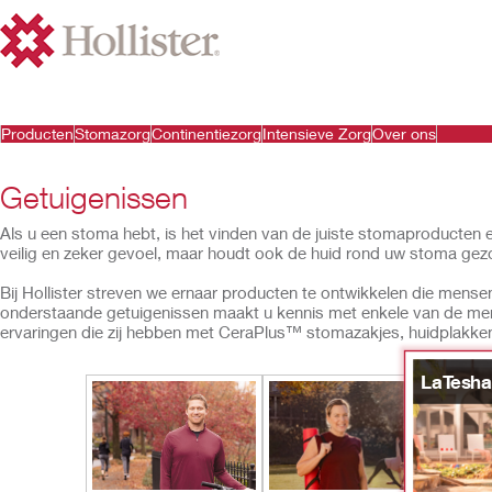
Producten
Stomazorg
Continentiezorg
Intensieve Zorg
Over ons
Getuigenissen
Als u een stoma hebt, is het vinden van de juiste stomaproducten 
veilig en zeker gevoel, maar houdt ook de huid rond uw stoma gez
Bij Hollister streven we ernaar producten te ontwikkelen die mense
onderstaande getuigenissen maakt u kennis met enkele van de me
ervaringen die zij hebben met CeraPlus™ stomazakjes, huidplakke
LaTesha