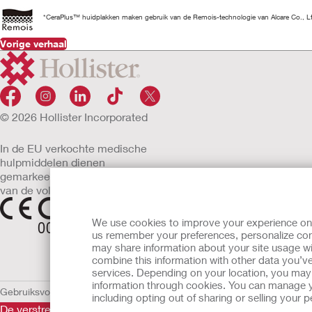
*CeraPlus™ huidplakken maken gebruik van de Remois-technologie van Alcare Co., L
Vorige verhaal
© 2026 Hollister Incorporated
In de EU verkochte medische
hulpmiddelen dienen
gemarkeerd te zijn met een
van de volgende symbolen
We use cookies to improve your experience on ou
us remember your preferences, personalize cont
may share information about your site usage wi
combine this information with other data you’ve
services. Depending on your location, you may h
information through cookies. You can manage y
Gebruiksvoorwaarden
Privacybeleid
Gebruik van cookies
EU Mededelin
including opting out of sharing or selling your
De verstrekte informatie is geen medisch advies en is niet bed