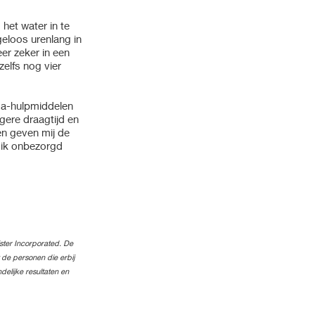
het water in te
geloos urenlang in
er zeker in een
zelfs nog vier
oma-hulpmiddelen
gere draagtijd en
en geven mij de
t ik onbezorgd
ster Incorporated. De
de personen die erbij
delijke resultaten en