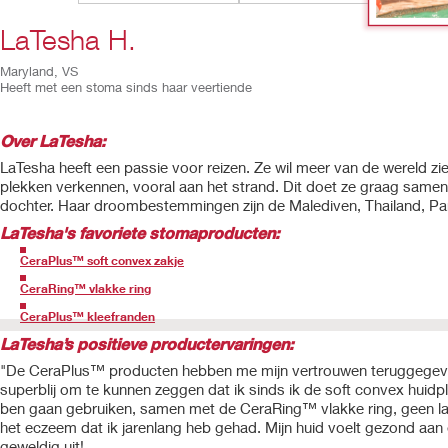
LaTesha H.
Maryland, VS
Heeft met een stoma sinds haar veertiende
Over LaTesha:
LaTesha heeft een passie voor reizen. Ze wil meer van de wereld zi
plekken verkennen, vooral aan het strand. Dit doet ze graag same
dochter. Haar droombestemmingen zijn de Malediven, Thailand, Par
LaTesha
's favoriete stomaproducten:
CeraPlus™ soft convex zakje
CeraRing™ vlakke ring
CeraPlus™ kleefranden
LaTesha’s positieve productervaringen:
"De CeraPlus™ producten hebben me mijn vertrouwen teruggegeve
superblij om te kunnen zeggen dat ik sinds ik de soft convex huid
ben gaan gebruiken, samen met de CeraRing™ vlakke ring, geen l
het eczeem dat ik jarenlang heb gehad. Mijn huid voelt gezond aan e
geweldig uit!