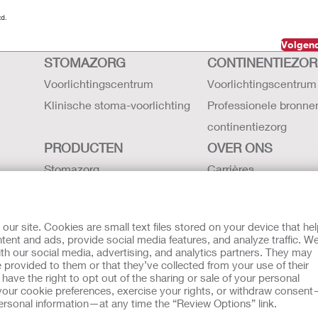
td.
Volgend
STOMAZORG
CONTINENTIEZO
Voorlichtingscentrum
Voorlichtingscentrum
Klinische stoma-voorlichting
Professionele bronne
continentiezorg
PRODUCTEN
OVER ONS
Stomazorg
Carrières
Continentiezorg
Contact
Intensieve zorg
Hollister locaties
r site. Cookies are small text files stored on your device that he
Gebruiksaanwijzing
De geschiedenis van H
ent and ads, provide social media features, and analyze traffic. W
th our social media, advertising, and analytics partners. They may
Latex verklaring -
Nieuws en evenemen
 provided to them or that they’ve collected from your use of their
veiligheidsgegevens
ave the right to opt out of the sharing or sale of your personal
our cookie preferences, exercise your rights, or withdraw consen
g aan Klokkenluiders
 personal information—at any time the “Review Options” link.
oeld als vervanging voor het advies van uw eigen arts of andere