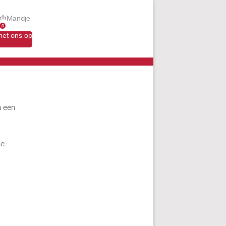
Mandje
0
et ons op
n een
de