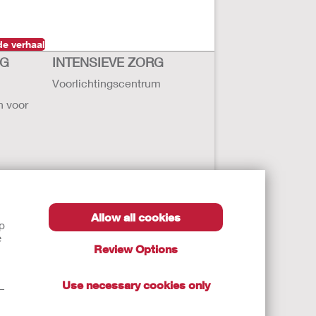
e verhaal
RG
INTENSIEVE ZORG
Voorlichtingscentrum
n voor
Allow all cookies
lp
ollister
e
Review Options
ten
Use necessary cookies only
t—
 zorgverlener.