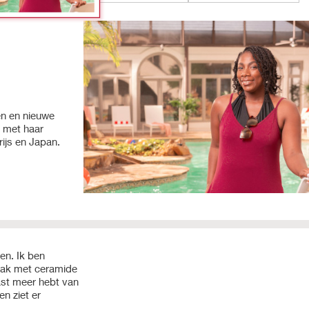
en en nieuwe
n met haar
ijs en Japan.
n. Ik ben
plak met ceramide
ast meer hebt van
n ziet er