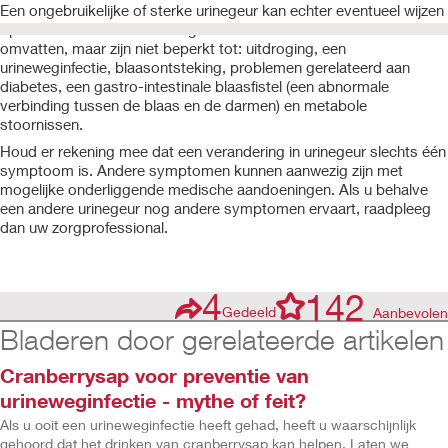
Een ongebruikelijke of sterke urinegeur kan echter eventueel wijzen
op een medische aandoening. Veelvoorkomende oorzaken
omvatten, maar zijn niet beperkt tot: uitdroging, een
urineweginfectie, blaasontsteking, problemen gerelateerd aan
diabetes, een gastro-intestinale blaasfistel (een abnormale
verbinding tussen de blaas en de darmen) en metabole
stoornissen.
Houd er rekening mee dat een verandering in urinegeur slechts één
symptoom is. Andere symptomen kunnen aanwezig zijn met
mogelijke onderliggende medische aandoeningen. Als u behalve
een andere urinegeur nog andere symptomen ervaart, raadpleeg
dan uw zorgprofessional.
4
142
Gedeeld
Aanbevolen
Bladeren door gerelateerde artikelen
Cranberrysap voor preventie van
urineweginfectie - mythe of feit?
Als u ooit een urineweginfectie heeft gehad, heeft u waarschijnlijk
gehoord dat het drinken van cranberrysap kan helpen. Laten we