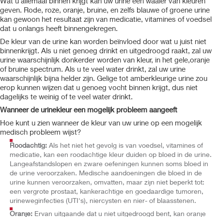
Wat u allemaal binnen krijgt kan uw urine een waaier van kleuren
geven. Rode, roze, oranje, bruine, en zelfs blauwe of groene urine
kan gewoon het resultaat zijn van medicatie, vitamines of voedsel
dat u onlangs heeft binnengekregen.
De kleur van de urine kan worden beïnvloed door wat u juist niet
binnenkrijgt. Als u niet genoeg drinkt en uitgedroogd raakt, zal uw
urine waarschijnlijk donkerder worden van kleur, in het gele,oranje
of bruine spectrum. Als u te veel water drinkt, zal uw urine
waarschijnlijk bijna helder zijn. Gelige tot amberkleurige urine zou
erop kunnen wijzen dat u genoeg vocht binnen krijgt, dus niet
dagelijks te weinig of te veel water drinkt.
Wanneer de urinekleur een mogelijk probleem aangeeft
Hoe kunt u zien wanneer de kleur van uw urine op een mogelijk
medisch probleem wijst?
Roodachtig:
Als het niet het gevolg is van voedsel, vitamines of
medicatie, kan een roodachtige kleur duiden op bloed in de urine.
Langeafstandslopen en zware oefeningen kunnen soms bloed in
de urine veroorzaken. Medische aandoeningen die bloed in de
urine kunnen veroorzaken, omvatten, maar zijn niet beperkt tot:
een vergrote prostaat, kankerachtige en goedaardige tumoren,
urineweginfecties (UTI's), niercysten en nier- of blaasstenen.
Oranje:
Ervan uitgaande dat u niet uitgedroogd bent, kan oranje