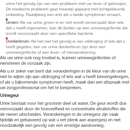
urine het gevolg zijn van een probleem met uw lever of galwegen.
Dit medische probleem gaat meestal gepaard met lichtgekleurde
ontlasting. Raadpleeg een arts als u beide symptomen ervaart.
Groen:
Als uw urine groen is en niet wordt veroorzaakt door iets
dat u heeft ingenomen, kan dit duiden op een urineweginfectie die
wordt veroorzaakt door een specifieke bacterie.
Donkerbruin:
Als het niet het gevolg is van uitdroging of iets dat u
heeft gegeten, kan uw urine donkerbruin zijn door een
urineweginfectie of een lever- of nieraandoening.
Als uw urine ook nog troebel is, kunnen urineweginfecties of
nierstenen de oorzaak zijn.
Als u er zeker van bent dat veranderingen in de kleur van de urine
niet te wijten zijn aan uitdroging of iets wat u heeft binnengekregen,
of als u bijkomende symptomen heeft, maak dan een afspraak met
uw zorgprofessional om het te bespreken.
Urinegeur
Urine bestaat voor het grootste deel uit water. De geur wordt dus
veroorzaakt door de hoeveelheid en concentratie afvalstoffen die
de nieren uitscheiden. Veranderingen in de urinegeur zijn vaak
tijdelijk en gebaseerd op wat u eet (denk aan asperges) en niet
noodzakelijk een gevolg van een ernstige aandoening.