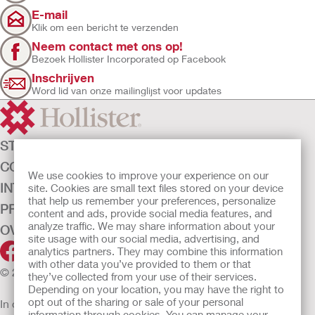
E-mail
Klik om een bericht te verzenden
Neem contact met ons op!
Bezoek Hollister Incorporated op Facebook
Inschrijven
Word lid van onze mailinglijst voor updates
STOMAZORG
CONTINENTIEZORG
We use cookies to improve your experience on our
INTENSIEVE ZORG
site. Cookies are small text files stored on your device
that help us remember your preferences, personalize
PRODUCTEN
content and ads, provide social media features, and
analyze traffic. We may share information about your
OVER ONS
site usage with our social media, advertising, and
analytics partners. They may combine this information
with other data you’ve provided to them or that
© 2026 Hollister Incorporated
they’ve collected from your use of their services.
Depending on your location, you may have the right to
opt out of the sharing or sale of your personal
In de EU verkochte medische hulpmiddelen dienen
information through cookies. You can manage your