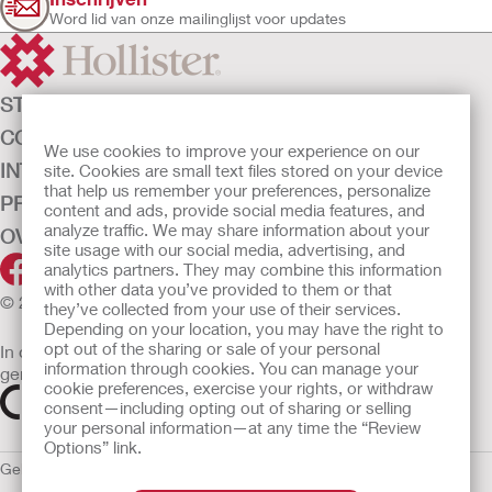
Word lid van onze mailinglijst voor updates
STOMAZORG
CONTINENTIEZORG
We use cookies to improve your experience on our
INTENSIEVE ZORG
site. Cookies are small text files stored on your device
that help us remember your preferences, personalize
PRODUCTEN
content and ads, provide social media features, and
analyze traffic. We may share information about your
OVER ONS
site usage with our social media, advertising, and
analytics partners. They may combine this information
with other data you’ve provided to them or that
© 2026 Hollister Incorporated
they’ve collected from your use of their services.
Depending on your location, you may have the right to
opt out of the sharing or sale of your personal
In de EU verkochte medische hulpmiddelen dienen
information through cookies. You can manage your
gemarkeerd te zijn met een van de volgende symbolen
cookie preferences, exercise your rights, or withdraw
consent—including opting out of sharing or selling
your personal information—at any time the “Review
Options” link.
Gebruiksvoorwaarden
Privacybeleid
Gebruik van cookies
EU