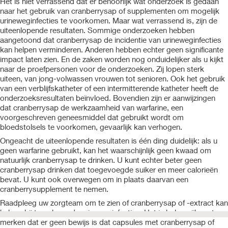
Het is niet verrassend dat er behoorlijk wat onderzoek is gedaan
naar het gebruik van cranberrysap of supplementen om mogelijk
urineweginfecties te voorkomen. Maar wat verrassend is, zijn de
uiteenlopende resultaten. Sommige onderzoeken hebben
aangetoond dat cranberrysap de incidentie van urineweginfecties
kan helpen verminderen. Anderen hebben echter geen significante
impact laten zien. En de zaken worden nog onduidelijker als u kijkt
naar de proefpersonen voor de onderzoeken. Zij lopen sterk
uiteen, van jong-volwassen vrouwen tot senioren. Ook het gebruik
van een verblijfskatheter of een intermitterende katheter heeft de
onderzoeksresultaten beïnvloed. Bovendien zijn er aanwijzingen
dat cranberrysap de werkzaamheid van warfarine, een
voorgeschreven geneesmiddel dat gebruikt wordt om
bloedstolsels te voorkomen, gevaarlijk kan verhogen.
Ongeacht de uiteenlopende resultaten is één ding duidelijk: als u
geen warfarine gebruikt, kan het waarschijnlijk geen kwaad om
natuurlijk cranberrysap te drinken. U kunt echter beter geen
cranberrysap drinken dat toegevoegde suiker en meer calorieën
bevat. U kunt ook overwegen om in plaats daarvan een
cranberrysupplement te nemen.
Raadpleeg uw zorgteam om te zien of cranberrysap of -extract kan
helpen bij terugkerende urineweginfecties. Het is belangrijk op te
merken dat er geen bewijs is dat capsules met cranberrysap of