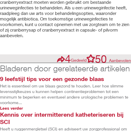
cranberryextract moeten worden gebruikt om bestaande
urineweginfecties te behandelen. Als u een urineweginfectie heeft,
raadpleeg dan uw arts voor behandelingsopties, waaronder
mogelijk antibiotica. Om toekomstige urineweginfecties te
voorkomen, kunt u contact opnemen met uw zorgteam om te zien
of zij cranberrysap of cranberryextract in capsule- of pilvorm
aanbevelen.
4
50
Gedeeld
Aanbevolen
Bladeren door gerelateerde artikelen
9 leefstijl tips voor een gezonde blaas
Het is essentieel om uw blaas gezond te houden. Leer hoe slimme
levensstijlkeuzes u kunnen helpen continentieproblemen tot een
minimum te beperken en eventueel andere urologische problemen te
voorkome...
Lees verder
Kennis over intermitterend katheteriseren bij
SCI
Heeft u ruggenmergletsel (SCI) en adviseert uw zorgprofessional om