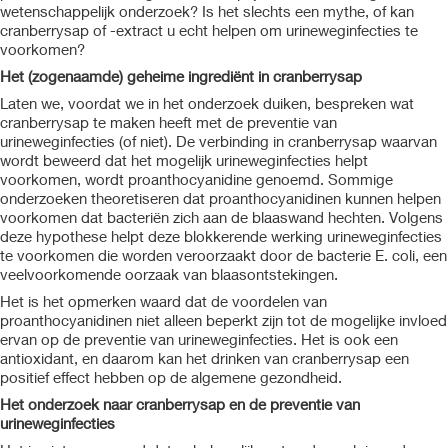
wetenschappelijk onderzoek? Is het slechts een mythe, of kan
cranberrysap of -extract u echt helpen om urineweginfecties te
voorkomen?
Het (zogenaamde) geheime ingrediënt in cranberrysap
Laten we, voordat we in het onderzoek duiken, bespreken wat
cranberrysap te maken heeft met de preventie van
urineweginfecties (of niet). De verbinding in cranberrysap waarvan
wordt beweerd dat het mogelijk urineweginfecties helpt
voorkomen, wordt proanthocyanidine genoemd. Sommige
onderzoeken theoretiseren dat proanthocyanidinen kunnen helpen
voorkomen dat bacteriën zich aan de blaaswand hechten. Volgens
deze hypothese helpt deze blokkerende werking urineweginfecties
te voorkomen die worden veroorzaakt door de bacterie E. coli, een
veelvoorkomende oorzaak van blaasontstekingen.
Het is het opmerken waard dat de voordelen van
proanthocyanidinen niet alleen beperkt zijn tot de mogelijke invloed
ervan op de preventie van urineweginfecties. Het is ook een
antioxidant, en daarom kan het drinken van cranberrysap een
positief effect hebben op de algemene gezondheid.
Het onderzoek naar cranberrysap en de preventie van
urineweginfecties