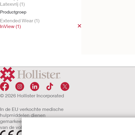
Latexvrij (1)
Productgroep
Extended Wear (1)
Probeer kosteloos
InView (1)
InView™ externe
siliconenkatheter
voor mannen
© 2026 Hollister Incorporated
In de EU verkochte medische
hulpmiddelen dienen
gemarkeerd te zijn met een
van de volgende symbolen