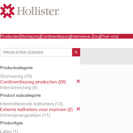
Producten
Stomazorg
Continentiezorg
Intensieve Zorg
Over ons
Uw selecties:
Continentiezorg producte
Productcategorie
Uw selectie komt overeen 
Stomazorg (76)
Continentiezorg producten (26)
Intensievezorg (8)
Product subcategorie
Intermitterende katheters (13)
Externe katheters voor mannen (2)
Urineopvangzakjes (11)
Producttype
Latex (1)