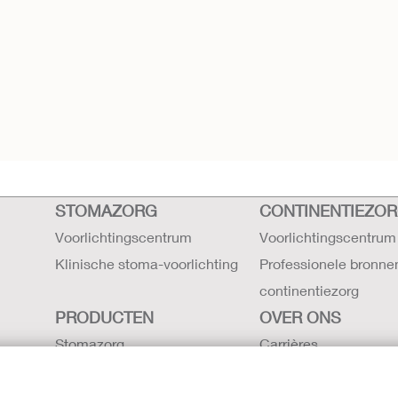
STOMAZORG
CONTINENTIEZO
Voorlichtingscentrum
Voorlichtingscentrum
Klinische stoma-voorlichting
Professionele bronne
continentiezorg
PRODUCTEN
OVER ONS
Stomazorg
Carrières
Continentiezorg
Contact
Intensieve zorg
Hollister locaties