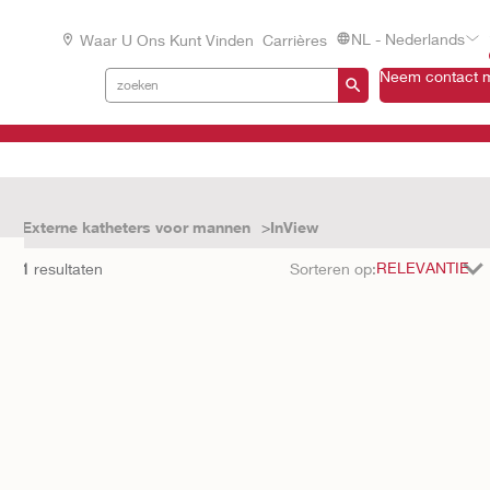
NL - Nederlands
Waar U Ons Kunt Vinden
Carrières
Neem contact m
n
Externe katheters voor mannen
InView
met
1
resultaten
Sorteren op: