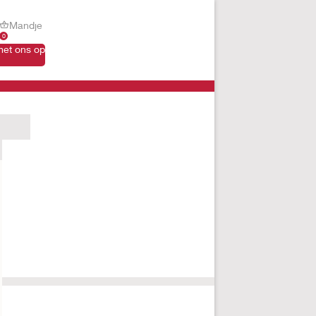
Mandje
0
et ons op