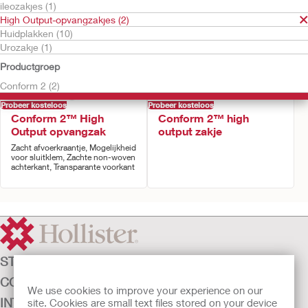
ileozakjes (1)
High Output-opvangzakjes (2)
Huidplakken (10)
Urozakje (1)
Productgroep
Conform 2 (2)
Probeer kosteloos
Probeer kosteloos
Conform 2™ High
Conform 2™ high
Output opvangzak
output zakje
Zacht afvoerkraantje, Mogelijkheid
voor sluitklem, Zachte non-woven
achterkant, Transparante voorkant
STOMAZORG
CONTINENTIEZORG
We use cookies to improve your experience on our
INTENSIEVE ZORG
site. Cookies are small text files stored on your device