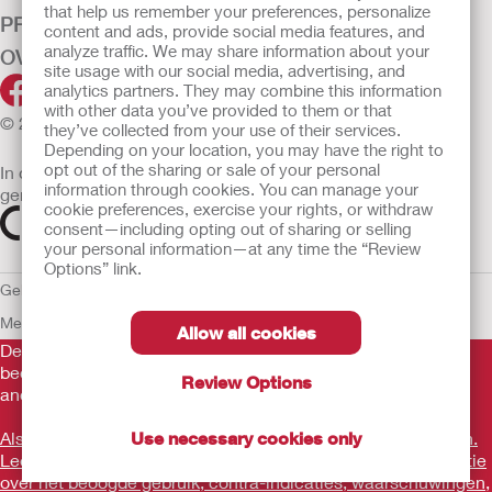
that help us remember your preferences, personalize
PRODUCTEN
content and ads, provide social media features, and
analyze traffic. We may share information about your
OVER ONS
site usage with our social media, advertising, and
analytics partners. They may combine this information
with other data you’ve provided to them or that
© 2026 Hollister Incorporated
they’ve collected from your use of their services.
Depending on your location, you may have the right to
opt out of the sharing or sale of your personal
In de EU verkochte medische hulpmiddelen dienen
information through cookies. You can manage your
gemarkeerd te zijn met een van de volgende symbolen
cookie preferences, exercise your rights, or withdraw
consent—including opting out of sharing or selling
your personal information—at any time the “Review
Options” link.
Gebruiksvoorwaarden
Privacybeleid
Gebruik van cookies
EU
Mededeling aan Klokkenluiders
Allow all cookies
De verstrekte informatie is geen medisch advies en is niet
bedoeld als vervanging voor het advies van uw eigen arts of
Review Options
andere zorgverlener.
Als u een medische noodsituatie ervaart, schakel een arts in.
Use necessary cookies only
Lees voor gebruik goed de gebruiksaanwijzing voor informatie
over het beoogde gebruik, contra-indicaties, waarschuwingen,