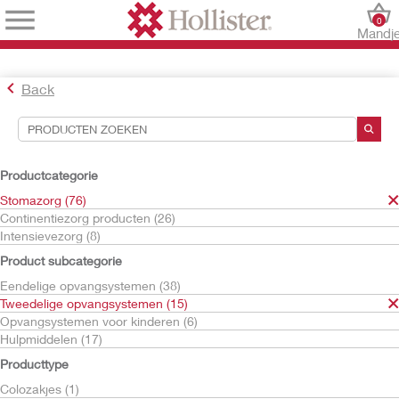
0
Mandj
Back
Hulpmiddelen voor zoekopdrachten
Uw selecties:
Productcategorie
Stomazorg
Stomazorg (76)
Tweedelige opvangsystemen
Continentiezorg producten (26)
High Output-opvangzakjes
Intensievezorg (8)
Uw selectie komt overeen met
2
resultaten
Product subcategorie
Sorteren op:
Eendelige opvangsystemen (38)
Tweedelige opvangsystemen (15)
Opvangsystemen voor kinderen (6)
Hulpmiddelen (17)
Producttype
Colozakjes (1)