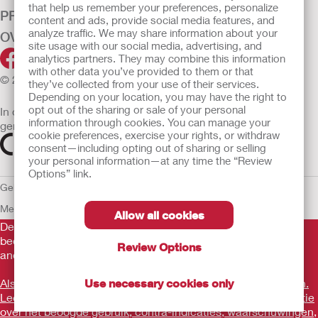
that help us remember your preferences, personalize
PRODUCTEN
content and ads, provide social media features, and
analyze traffic. We may share information about your
OVER ONS
site usage with our social media, advertising, and
analytics partners. They may combine this information
with other data you’ve provided to them or that
© 2026 Hollister Incorporated
they’ve collected from your use of their services.
Depending on your location, you may have the right to
opt out of the sharing or sale of your personal
In de EU verkochte medische hulpmiddelen dienen
information through cookies. You can manage your
gemarkeerd te zijn met een van de volgende symbolen
cookie preferences, exercise your rights, or withdraw
consent—including opting out of sharing or selling
your personal information—at any time the “Review
Options” link.
Gebruiksvoorwaarden
Privacybeleid
Gebruik van cookies
EU
Mededeling aan Klokkenluiders
Allow all cookies
De verstrekte informatie is geen medisch advies en is niet
bedoeld als vervanging voor het advies van uw eigen arts of
Review Options
andere zorgverlener.
Als u een medische noodsituatie ervaart, schakel een arts in.
Use necessary cookies only
Lees voor gebruik goed de gebruiksaanwijzing voor informatie
over het beoogde gebruik, contra-indicaties, waarschuwingen,