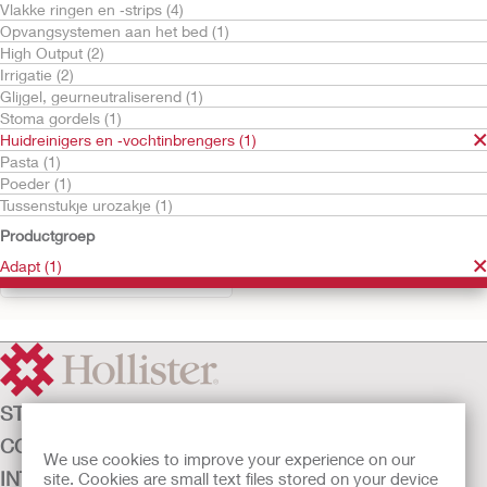
Vlakke ringen en ‑strips (4)
Opvangsystemen aan het bed (1)
High Output (2)
Irrigatie (2)
Glijgel, geurneutraliserend (1)
Stoma gordels (1)
Huidreinigers en ‑vochtinbrengers (1)
Pasta (1)
Probeer kosteloos
Poeder (1)
Adapt™
Tussenstukje urozakje (1)
huidbeschermingsfilm
Productgroep
ter bescherming van de
huid
Adapt (1)
STOMAZORG
CONTINENTIEZORG
We use cookies to improve your experience on our
INTENSIEVE ZORG
site. Cookies are small text files stored on your device