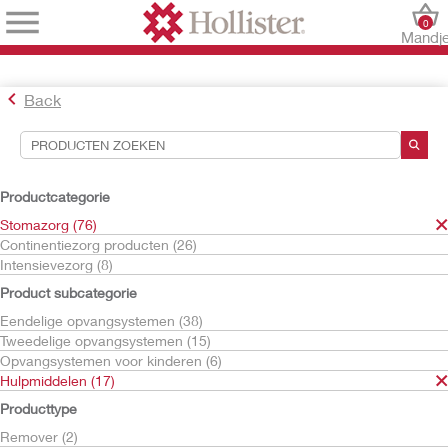
0
Mandj
Back
Hulpmiddelen voor zoekopdrachten
Uw selecties:
Productcategorie
Stomazorg
Stomazorg (76)
Hulpmiddelen
Continentiezorg producten (26)
Huidreinigers en ‑vochtinbrengers
Intensievezorg (8)
Product subcategorie
Uw selectie komt overeen met
1
resultaten
Eendelige opvangsystemen (38)
Sorteren op:
Tweedelige opvangsystemen (15)
Opvangsystemen voor kinderen (6)
Hulpmiddelen (17)
Producttype
Remover (2)