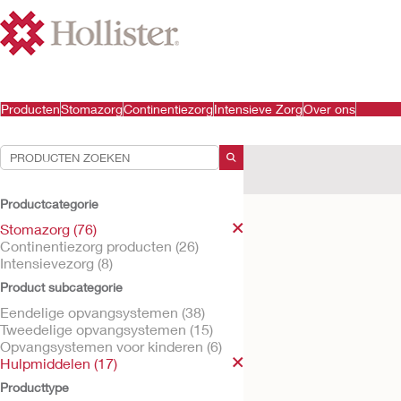
Producten
Stomazorg
Continentiezorg
Intensieve Zorg
Over ons
Uw selecties:
Stomazorg
Hulpmiddel
Productcategorie
Uw selectie komt overeen 
Stomazorg (76)
Continentiezorg producten (26)
Intensievezorg (8)
Product subcategorie
Eendelige opvangsystemen (38)
Tweedelige opvangsystemen (15)
Opvangsystemen voor kinderen (6)
Hulpmiddelen (17)
Producttype