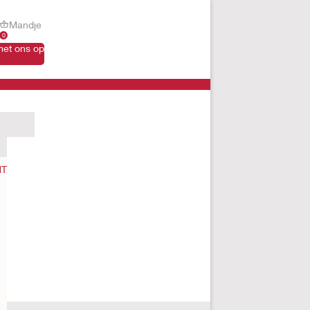
Mandje
0
et ons op