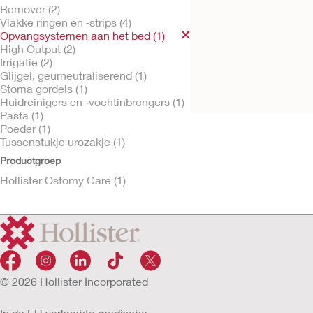
Remover (2)
Vlakke ringen en ‑strips (4)
Opvangsystemen aan het bed (1)
High Output (2)
Probeer kosteloos
Irrigatie (2)
Hollister
Glijgel, geurneutraliserend (1)
nachtopvangzak
Stoma gordels (1)
Huidreinigers en ‑vochtinbrengers (1)
Pasta (1)
Poeder (1)
Tussenstukje urozakje (1)
Productgroep
Hollister Ostomy Care (1)
© 2026 Hollister Incorporated
In de EU verkochte medische