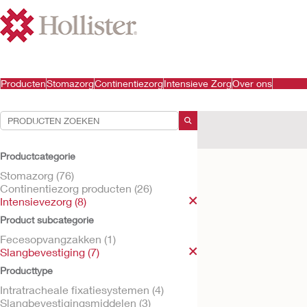
Producten
Stomazorg
Continentiezorg
Intensieve Zorg
Over ons
Uw selecties:
Intensievezorg
Slangb
Productcategorie
Uw selectie komt overe
Stomazorg (76)
Continentiezorg producten (26)
Intensievezorg (8)
Product subcategorie
Fecesopvangzakken (1)
Slangbevestiging (7)
Producttype
Intratracheale fixatiesystemen (4)
Slangbevestigingsmiddelen (3)