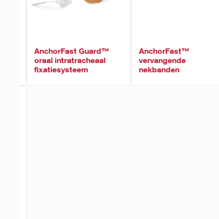
t™
AnchorFast Guard™
AnchorFast™
l
oraal intratracheaal
vervangende
fixatiesysteem
nekbanden
l