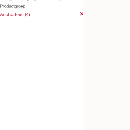
Productgroep
AnchorFast (4)
AnchorFast SlimFi
oraal intratracheaa
fixatiesysteem
AnchorFast™ oraa
intratracheaal