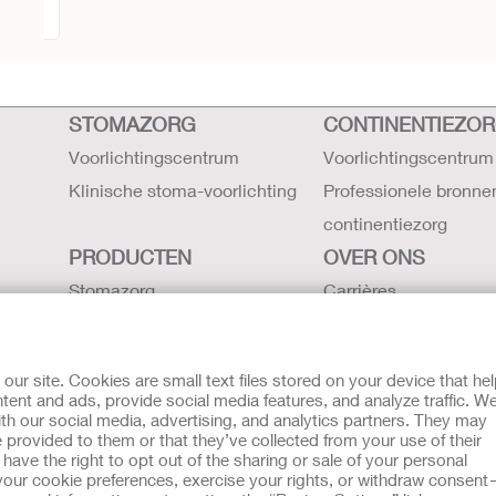
STOMAZORG
CONTINENTIEZO
Voorlichtingscentrum
Voorlichtingscentrum
Klinische stoma-voorlichting
Professionele bronne
continentiezorg
PRODUCTEN
OVER ONS
Stomazorg
Carrières
Continentiezorg
Contact
Intensieve zorg
Hollister locaties
r site. Cookies are small text files stored on your device that he
Gebruiksaanwijzing
De geschiedenis van H
ent and ads, provide social media features, and analyze traffic. W
th our social media, advertising, and analytics partners. They may
Latex verklaring -
Nieuws en evenemen
 provided to them or that they’ve collected from your use of their
veiligheidsgegevens
ave the right to opt out of the sharing or sale of your personal
our cookie preferences, exercise your rights, or withdraw consen
g aan Klokkenluiders