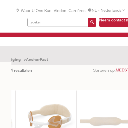
NL - Nederlands
Waar U Ons Kunt Vinden
Carrières
Neem contact m
evestiging
AnchorFast
en met
4
resultaten
Sorteren op: