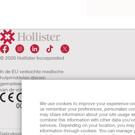
fixatiesysteem
© 2026 Hollister Incorporated
In de EU verkochte medische
hulpmiddelen dienen
gemarkeerd te zijn met een
van de volgende symbolen
We use cookies to improve your experience on ou
us remember your preferences, personalize cont
may share information about your site usage wi
combine this information with other data you’ve
services. Depending on your location, you may h
information through cookies. You can manage y
Gebruiksvoorwaarden
Privacybeleid
Gebruik van cookies
EU Mededelin