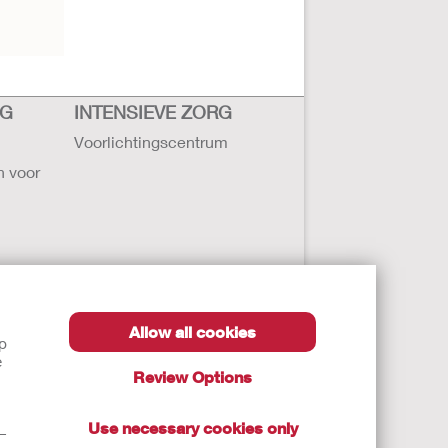
RG
INTENSIEVE ZORG
Voorlichtingscentrum
n voor
Allow all cookies
lp
ollister
e
Review Options
ten
Use necessary cookies only
t—