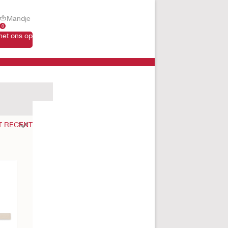
Mandje
0
et ons op