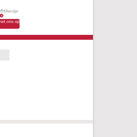
Mandje
0
et ons op