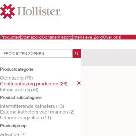
Producten
Stomazorg
Continentiezorg
Intensieve Zorg
Over ons
Uw selecties:
Continentiezorg producten
Productcategorie
Uw selectie komt overeen 
Stomazorg (76)
Continentiezorg producten (26)
Intensievezorg (8)
Product subcategorie
Intermitterende katheters (13)
Externe katheters voor mannen (2)
Urineopvangzakjes (11)
Productgroep
Advance (2)