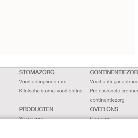
STOMAZORG
CONTINENTIEZO
Voorlichtingscentrum
Voorlichtingscentrum
Klinische stoma-voorlichting
Professionele bronne
continentiezorg
PRODUCTEN
OVER ONS
Stomazorg
Carrières
Continentiezorg
Contact
Intensieve zorg
Hollister locaties