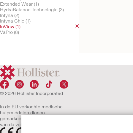
Extended Wear (1)
HydraBalance Technologie (3)
Infyna (2)
Infyna Chic (1)
Probeer kosteloos
InView™ externe
InView (1)
siliconenkatheter
VaPro (8)
voor mannen
© 2026 Hollister Incorporated
In de EU verkochte medische
hulpmiddelen dienen
gemarkeerd te zijn met een
van de volgende symbolen