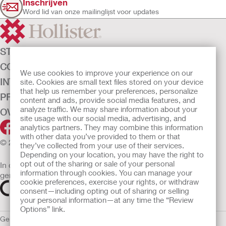
Inschrijven
Word lid van onze mailinglijst voor updates
STOMAZORG
CONTINENTIEZORG
We use cookies to improve your experience on our
INTENSIEVE ZORG
site. Cookies are small text files stored on your device
that help us remember your preferences, personalize
PRODUCTEN
content and ads, provide social media features, and
analyze traffic. We may share information about your
OVER ONS
site usage with our social media, advertising, and
analytics partners. They may combine this information
with other data you’ve provided to them or that
© 2026 Hollister Incorporated
they’ve collected from your use of their services.
Depending on your location, you may have the right to
opt out of the sharing or sale of your personal
In de EU verkochte medische hulpmiddelen dienen
information through cookies. You can manage your
gemarkeerd te zijn met een van de volgende symbolen
cookie preferences, exercise your rights, or withdraw
consent—including opting out of sharing or selling
your personal information—at any time the “Review
Options” link.
Gebruiksvoorwaarden
Privacybeleid
Gebruik van cookies
EU