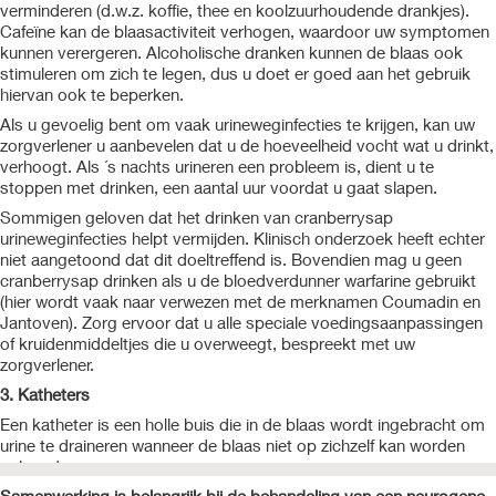
verminderen (d.w.z. koffie, thee en koolzuurhoudende drankjes).
Cafeïne kan de blaasactiviteit verhogen, waardoor uw symptomen
kunnen verergeren. Alcoholische dranken kunnen de blaas ook
stimuleren om zich te legen, dus u doet er goed aan het gebruik
hiervan ook te beperken.
Als u gevoelig bent om vaak urineweginfecties te krijgen, kan uw
zorgverlener u aanbevelen dat u de hoeveelheid vocht wat u drinkt,
verhoogt. Als ´s nachts urineren een probleem is, dient u te
stoppen met drinken, een aantal uur voordat u gaat slapen.
Sommigen geloven dat het drinken van cranberrysap
urineweginfecties helpt vermijden. Klinisch onderzoek heeft echter
niet aangetoond dat dit doeltreffend is. Bovendien mag u geen
cranberrysap drinken als u de bloedverdunner warfarine gebruikt
(hier wordt vaak naar verwezen met de merknamen Coumadin en
Jantoven). Zorg ervoor dat u alle speciale voedingsaanpassingen
of kruidenmiddeltjes die u overweegt, bespreekt met uw
zorgverlener.
3. Katheters
Een katheter is een holle buis die in de blaas wordt ingebracht om
urine te draineren wanneer de blaas niet op zichzelf kan worden
geleegd.
Samenwerking is belangrijk bij de behandeling van een neurogene