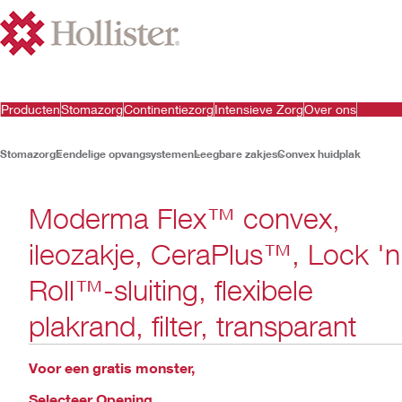
Producten
Stomazorg
Continentiezorg
Intensieve Zorg
Over ons
Stomazorg
Eendelige opvangsystemen
Leegbare zakjes
Convex huidplak
Moderma Flex™ convex,
ileozakje, CeraPlus™, Lock 'n
Roll™-sluiting, flexibele
plakrand, filter, transparant
Voor een gratis monster,
Selecteer Opening