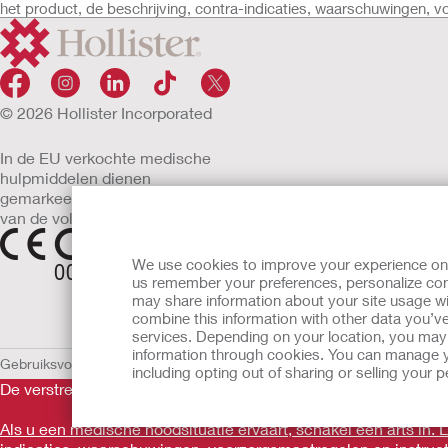
het product, de beschrijving, contra-indicaties, waarschuwingen, 
Lock 'n Roll™-sluiting
flexibele plakrand
Transparant
Geïntegreerde AF300™-filter
Beschikbaar in uitknipbare versies of voorgestanst
© 2026 Hollister Incorporated
In de EU verkochte medische
hulpmiddelen dienen
gemarkeerd te zijn met een
van de volgende symbolen
We use cookies to improve your experience on ou
us remember your preferences, personalize cont
may share information about your site usage wi
combine this information with other data you’ve
services. Depending on your location, you may h
information through cookies. You can manage y
Gebruiksvoorwaarden
Privacybeleid
Gebruik van cookies
EU Mededelin
including opting out of sharing or selling your
De verstrekte informatie is geen medisch advies en is niet bed
Als u een medische noodsituatie ervaart, schakel een arts in.