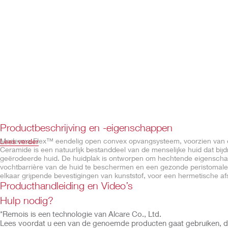
Productbeschrijving en -eigenschappen
Moderma Flex™ eendelig open convex opvangsysteem, voorzien van e
Lees verder
Ceramide is een natuurlijk bestanddeel van de menselijke huid dat bij
geërodeerde huid. De huidplak is ontworpen om hechtende eigenschap
vochtbarrière van de huid te beschermen en een gezonde peristomale h
elkaar grijpende bevestigingen van kunststof, voor een hermetische afs
geurneutralisatie van lucht.
Producthandleiding en Video’s
Hulp nodig?
Eigenschappen
*Remois is een technologie van Alcare Co., Ltd.
CeraPlus™ soft convexe huidplak zonder flexibele plakrand
Lees voordat u een van de genoemde producten gaat gebruiken, de 