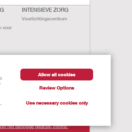
RG
INTENSIEVE ZORG
Voorlichtingscentrum
n voor
Allow all cookies
lp
ollister
e
Review Options
ten
Use necessary cookies only
t—
 zorgverlener.
over het beoogde gebruik, contra-