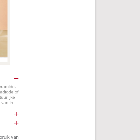
eramide.
hadigde of
uurlijke
 van in
bruik van