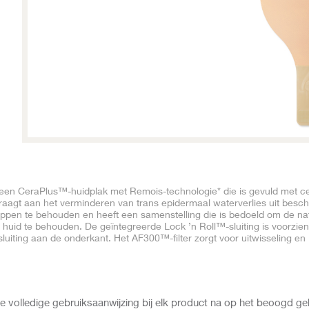
en CeraPlus™-huidplak met Remois-technologie* die is gevuld met c
draagt aan het verminderen van trans epidermaal waterverlies uit besc
pen te behouden en heeft een samenstelling die is bedoeld om de nat
uid te behouden. De geïntegreerde Lock ’n Roll™-sluiting is voorzien
luiting aan de onderkant. Het AF300™-filter zorgt voor uitwisseling en
volledige gebruiksaanwijzing bij elk product na op het beoogd ge