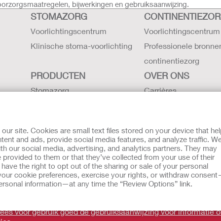
voorzorgsmaatregelen, bijwerkingen en gebruiksaanwijzing.
STOMAZORG
CONTINENTIEZO
Voorlichtingscentrum
Voorlichtingscentrum
Klinische stoma-voorlichting
Professionele bronne
continentiezorg
PRODUCTEN
OVER ONS
Stomazorg
Carrières
Continentiezorg
Contact
Intensieve zorg
Hollister locaties
r site. Cookies are small text files stored on your device that he
Gebruiksaanwijzing
De geschiedenis van H
ent and ads, provide social media features, and analyze traffic. W
th our social media, advertising, and analytics partners. They may
Latex verklaring -
Nieuws en evenemen
 provided to them or that they’ve collected from your use of their
veiligheidsgegevens
ave the right to opt out of the sharing or sale of your personal
our cookie preferences, exercise your rights, or withdraw consen
g aan Klokkenluiders
 personal information—at any time the “Review Options” link.
oeld als vervanging voor het advies van uw eigen arts of andere
 Lees voor gebruik goed de gebruiksaanwijzing voor informatie 