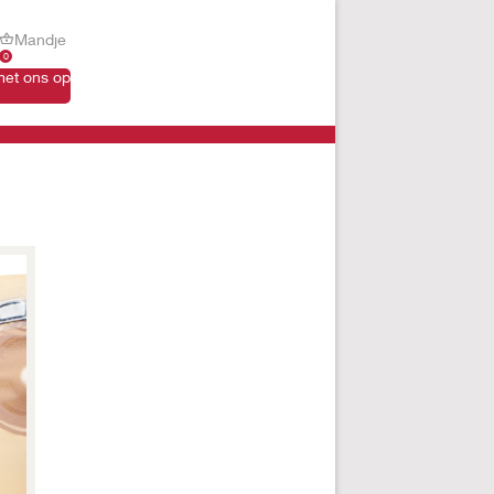
Mandje
0
et ons op