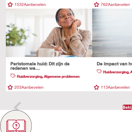
1532
Aanbevelen
762
Aanbevelen
Peristomale huid: Dit zijn de
De impact van h
redenen wa…
Huidverzorging
,
Huidverzorging
,
Algemene problemen
203
Aanbevelen
113
Aanbevelen
Beki