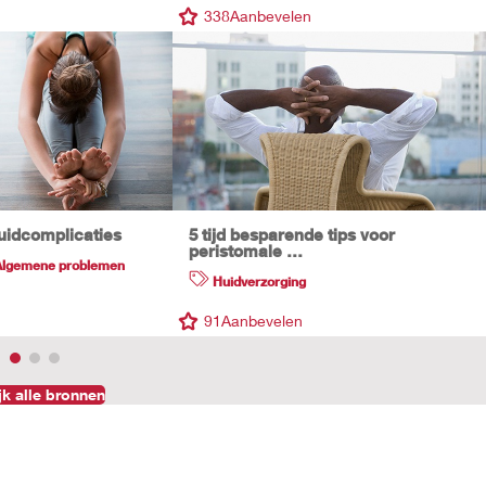
338
Aanbevelen
uidcomplicaties
5 tijd besparende tips voor
peristomale …
Algemene problemen
Huidverzorging
91
Aanbevelen
jk alle bronnen