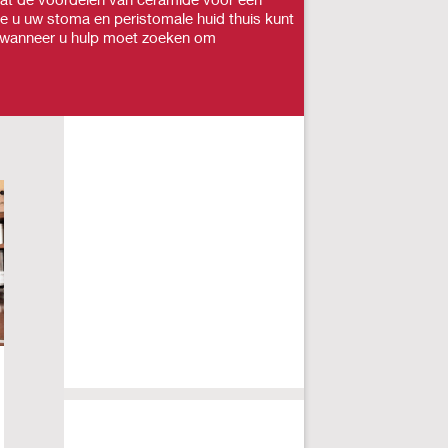
hoe u uw stoma en peristomale huid thuis kunt
r wanneer u hulp moet zoeken om
Gezonde huid en geurtjes
5 
p
Algemene problemen
,
Huidverzorging