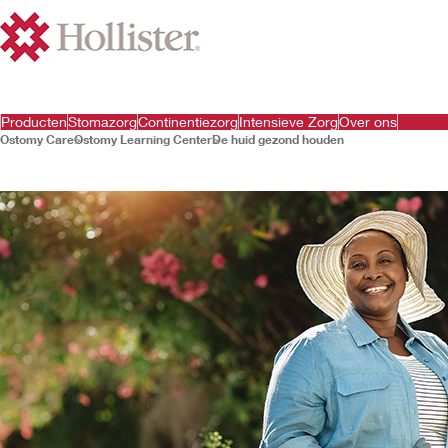
Producten
Stomazorg
Continentiezorg
Intensieve Zorg
Over ons
Ostomy Care
Ostomy Learning Center
De huid gezond houden