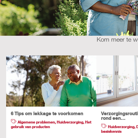
Kom meer te we
6 Tips om lekkage te voorkomen
Verzorgingsrouti
rond een…
Algemene problemen
,
Huidverzorging
,
Het
gebruik van producten
Huidverzorging
,
basiskennis