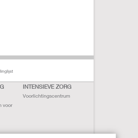
nglijst
RG
INTENSIEVE ZORG
Voorlichtingscentrum
n voor