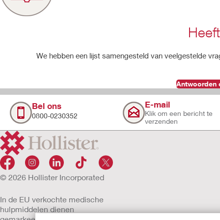
Heeft
We hebben een lijst samengesteld van veelgestelde vra
Antwoorden o
E-mail
Bel ons
Klik om een bericht te
0800-0230352
verzenden
© 2026 Hollister Incorporated
In de EU verkochte medische
hulpmiddelen dienen
gemarkeerd te zijn met een