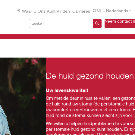
NL - Nederlands
Waar U Ons Kunt Vinden
Carrières
Neem contact m
De huid gezond houden
Uw levenskwaliteit
Om met de deur in huis te vallen: een gezon
de huid rond uw stoma (de peristomale huid
uw comfort en vertrouwen met een stoma. Hu
huid rond de stoma kunnen slecht zijn voor u
We willen u helpen huidproblemen te voorkom
peristomale huid gezond kunt houden. Er zij
voorkomen van lekkage. U kunt ook lezen w