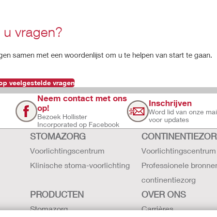
 u vragen?
gen samen met een woordenlijst om u te helpen van start te gaan.
p veelgestelde vragen
Neem contact met ons
Inschrijven
op!
Word lid van onze maili
Bezoek Hollister
voor updates
Incorporated op Facebook
STOMAZORG
CONTINENTIEZO
Voorlichtingscentrum
Voorlichtingscentrum
Klinische stoma-voorlichting
Professionele bronne
continentiezorg
PRODUCTEN
OVER ONS
Stomazorg
Carrières