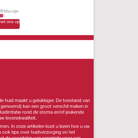
Mandje
0
et ons op
de huid maakt u gelukkiger. De toestand van
 genoemd) kan een groot verschil maken in
idirritatie rond de stoma en/of jeukende
w levenskwaliteit.
en. In onze artikelen kunt u lezen hoe u uw
n ook tips over huidverzorging en het
at de voordelen van ceramide voor een