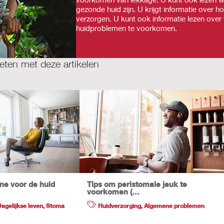
gezonde huid zijn. U krijgt informatie over 
verzorgen. U kunt ook informatie lezen ove
huidproblemen te voorkomen.
ten met deze artikelen
ne voor de huid
Tips om peristomale jeuk te
voorkomen (…
Dagelijkse leven
,
Stoma
Huidverzorging
,
Algemene problemen