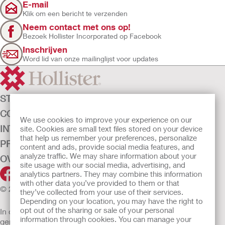
E-mail
Klik om een bericht te verzenden
Neem contact met ons op!
Bezoek Hollister Incorporated op Facebook
Inschrijven
Word lid van onze mailinglijst voor updates
STOMAZORG
CONTINENTIEZORG
We use cookies to improve your experience on our
INTENSIEVE ZORG
site. Cookies are small text files stored on your device
that help us remember your preferences, personalize
PRODUCTEN
content and ads, provide social media features, and
analyze traffic. We may share information about your
OVER ONS
site usage with our social media, advertising, and
analytics partners. They may combine this information
with other data you’ve provided to them or that
© 2026 Hollister Incorporated
they’ve collected from your use of their services.
Depending on your location, you may have the right to
opt out of the sharing or sale of your personal
In de EU verkochte medische hulpmiddelen dienen
information through cookies. You can manage your
gemarkeerd te zijn met een van de volgende symbolen