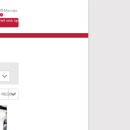
Mandje
0
et ons op