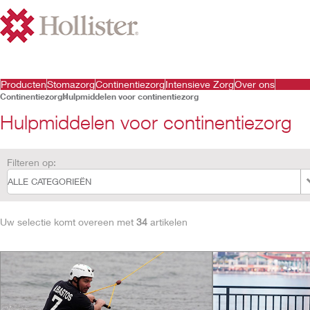
Producten
Stomazorg
Continentiezorg
Intensieve Zorg
Over ons
Continentiezorg
Hulpmiddelen voor continentiezorg
Hulpmiddelen voor continentiezorg
Filteren op:
Uw selectie komt overeen met
34
artikelen