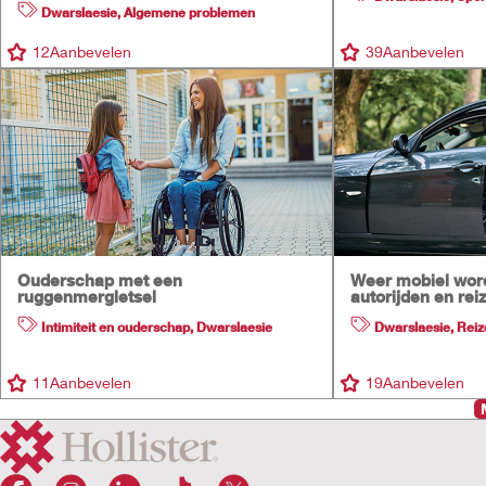
Dwarslaesie
,
Algemene problemen
12
Aanbevelen
39
Aanbevelen
Ouderschap met een
Weer mobiel word
ruggenmergletsel
autorijden en rei
Intimiteit en ouderschap
,
Dwarslaesie
Dwarslaesie
,
Reiz
11
Aanbevelen
19
Aanbevelen