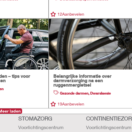
12
Aanbevelen
en – tips voor
Belangrijke informatie over
zen
darmverzorging na een
ruggenmergletsel
en
Gezonde darmen
,
Dwarslaesie
19
Aanbevelen
Meer laden
STOMAZORG
CONTINENTIEZO
Voorlichtingscentrum
Voorlichtingscentrum