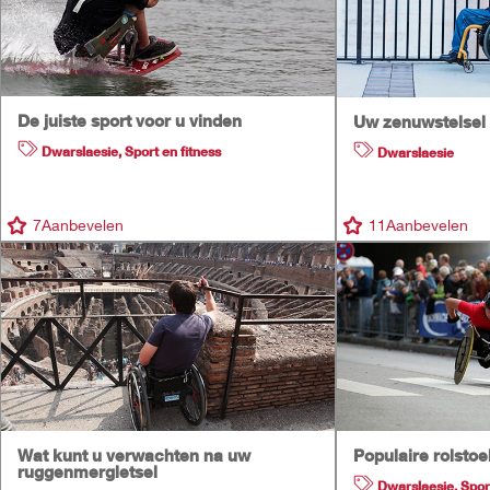
De juiste sport voor u vinden
Uw zenuwstelsel 
Dwarslaesie
,
Sport en fitness
Dwarslaesie
7
Aanbevelen
11
Aanbevelen
Wat kunt u verwachten na uw
Populaire rolstoe
ruggenmergletsel
Dwarslaesie
,
Spor