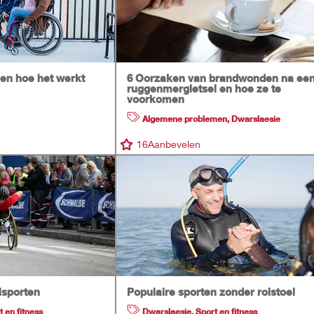
en hoe het werkt
6 Oorzaken van brandwonden na ee
ruggenmergletsel en hoe ze te
voorkomen
Algemene problemen
,
Dwarslaesie
16
Aanbevelen
lsporten
Populaire sporten zonder rolstoel
t en fitness
Dwarslaesie
,
Sport en fitness