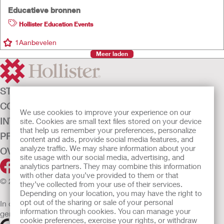
Educatieve bronnen
Hollister Education Events
1
Aanbevelen
Meer laden
STOMAZORG
CONTINENTIEZORG
We use cookies to improve your experience on our
INTENSIEVE ZORG
site. Cookies are small text files stored on your device
that help us remember your preferences, personalize
PRODUCTEN
content and ads, provide social media features, and
analyze traffic. We may share information about your
OVER ONS
site usage with our social media, advertising, and
analytics partners. They may combine this information
with other data you’ve provided to them or that
© 2026 Hollister Incorporated
they’ve collected from your use of their services.
Depending on your location, you may have the right to
opt out of the sharing or sale of your personal
In de EU verkochte medische hulpmiddelen dienen
information through cookies. You can manage your
gemarkeerd te zijn met een van de volgende symbolen
cookie preferences, exercise your rights, or withdraw