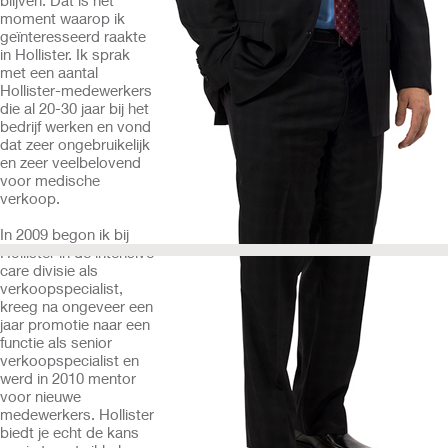
blijven. Dat is het
moment waarop ik
geïnteresseerd raakte
in Hollister. Ik sprak
met een aantal
Hollister-medewerkers
die al 20-30 jaar bij het
bedrijf werken en vond
dat zeer ongebruikelijk
en zeer veelbelovend
voor medische
verkoop.
In 2009 begon ik bij
Hollister in de intensive
care divisie als
verkoopspecialist,
kreeg na ongeveer een
jaar promotie naar een
functie als senior
verkoopspecialist en
werd in 2010 mentor
voor nieuwe
medewerkers. Hollister
biedt je echt de kans