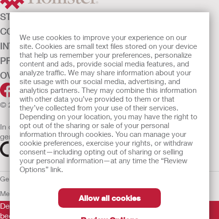
STOMAZORG
CONTINENTIEZORG
We use cookies to improve your experience on our
INTENSIEVE ZORG
site. Cookies are small text files stored on your device
that help us remember your preferences, personalize
PRODUCTEN
content and ads, provide social media features, and
analyze traffic. We may share information about your
OVER ONS
site usage with our social media, advertising, and
analytics partners. They may combine this information
with other data you’ve provided to them or that
© 2026 Hollister Incorporated
they’ve collected from your use of their services.
Depending on your location, you may have the right to
opt out of the sharing or sale of your personal
In de EU verkochte medische hulpmiddelen dienen
information through cookies. You can manage your
gemarkeerd te zijn met een van de volgende symbolen
cookie preferences, exercise your rights, or withdraw
consent—including opting out of sharing or selling
your personal information—at any time the “Review
Options” link.
Gebruiksvoorwaarden
Privacybeleid
Gebruik van cookies
EU
Mededeling aan Klokkenluiders
Allow all cookies
De verstrekte informatie is geen medisch advies en is niet
bedoeld als vervanging voor het advies van uw eigen arts of