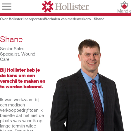
0
Mandj
Over Hollister Incorporated
Verhalen van medewerkers - Shane
Shane
Senior Sales
Specialist, Wound
Care
Bij Hollister heb je
de kans om een
verschil te maken en
te worden beloond.
Ik was werkzaam bij
een medisch
verkoopbedrijf toen ik
besefte dat het niet de
plaats was waar ik op
lange termijn wilde