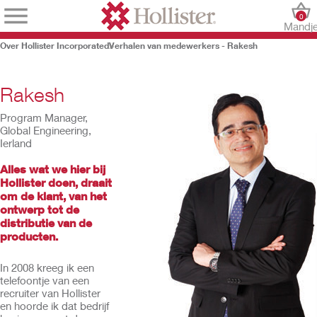
0
Mandj
Over Hollister Incorporated
Verhalen van medewerkers - Rakesh
Rakesh
Program Manager,
Global Engineering,
Ierland
Alles wat we hier bij
Hollister doen, draait
om de klant, van het
ontwerp tot de
distributie van de
producten.
In 2008 kreeg ik een
telefoontje van een
recruiter van Hollister
en hoorde ik dat bedrijf