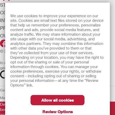
STOMAZORG
CONTINENTIEZORG
We use cookies to improve your experience on our
INTENSIEVE ZORG
site. Cookies are small text files stored on your device
that help us remember your preferences, personalize
PRODUCTEN
content and ads, provide social media features, and
analyze traffic. We may share information about your
OVER ONS
site usage with our social media, advertising, and
analytics partners. They may combine this information
with other data you’ve provided to them or that
© 2026 Hollister Incorporated
they’ve collected from your use of their services.
Depending on your location, you may have the right to
opt out of the sharing or sale of your personal
In de EU verkochte medische hulpmiddelen dienen
information through cookies. You can manage your
gemarkeerd te zijn met een van de volgende symbolen
cookie preferences, exercise your rights, or withdraw
consent—including opting out of sharing or selling
your personal information—at any time the “Review
Options” link.
Gebruiksvoorwaarden
Privacybeleid
Gebruik van cookies
EU
Mededeling aan Klokkenluiders
Allow all cookies
De verstrekte informatie is geen medisch advies en is niet
bedoeld als vervanging voor het advies van uw eigen arts of
Review Options
andere zorgverlener.