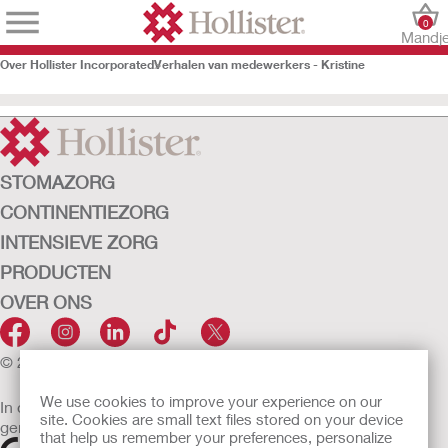
0
Mandj
Over Hollister Incorporated
Verhalen van medewerkers - Kristine
STOMAZORG
CONTINENTIEZORG
INTENSIEVE ZORG
PRODUCTEN
OVER ONS
© 2026 Hollister Incorporated
We use cookies to improve your experience on our
In de EU verkochte medische hulpmiddelen dienen
site. Cookies are small text files stored on your device
gemarkeerd te zijn met een van de volgende symbolen
that help us remember your preferences, personalize