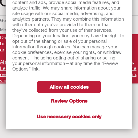
content and ads, provide social media features, and
analyze traffic. We may share information about your
site usage with our social media, advertising, and
analytics partners. They may combine this information
Gebruiksvoorwaarden
Privacybeleid
Gebruik van cookies
EU
with other data you’ve provided to them or that
Mededeling aan Klokkenluiders
they’ve collected from your use of their services.
Depending on your location, you may have the right to
De verstrekte informatie is geen medisch advies en is niet
opt out of the sharing or sale of your personal
bedoeld als vervanging voor het advies van uw eigen arts of
information through cookies. You can manage your
andere zorgverlener.
cookie preferences, exercise your rights, or withdraw
consent—including opting out of sharing or selling
Als u een medische noodsituatie ervaart, schakel een arts in.
your personal information—at any time the “Review
Lees voor gebruik goed de gebruiksaanwijzing voor informatie
Options” link.
over het beoogde gebruik, contra-indicaties, waarschuwingen,
voorzorgsmaatregelen en instructies.
Allow all cookies
Review Options
Use necessary cookies only