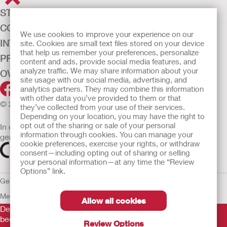
STOMAZORG
CONTINENTIEZORG
We use cookies to improve your experience on our
INTENSIEVE ZORG
site. Cookies are small text files stored on your device
that help us remember your preferences, personalize
PRODUCTEN
content and ads, provide social media features, and
analyze traffic. We may share information about your
OVER ONS
site usage with our social media, advertising, and
analytics partners. They may combine this information
with other data you’ve provided to them or that
© 2026 Hollister Incorporated
they’ve collected from your use of their services.
Depending on your location, you may have the right to
opt out of the sharing or sale of your personal
In de EU verkochte medische hulpmiddelen dienen
information through cookies. You can manage your
gemarkeerd te zijn met een van de volgende symbolen
cookie preferences, exercise your rights, or withdraw
consent—including opting out of sharing or selling
your personal information—at any time the “Review
Options” link.
Gebruiksvoorwaarden
Privacybeleid
Gebruik van cookies
EU
Mededeling aan Klokkenluiders
Allow all cookies
De verstrekte informatie is geen medisch advies en is niet
bedoeld als vervanging voor het advies van uw eigen arts of
Review Options