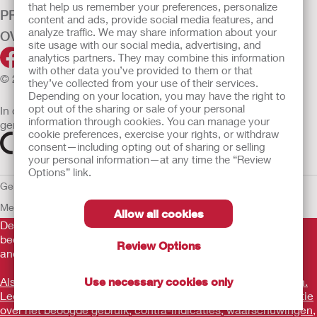
that help us remember your preferences, personalize
PRODUCTEN
content and ads, provide social media features, and
analyze traffic. We may share information about your
OVER ONS
site usage with our social media, advertising, and
analytics partners. They may combine this information
with other data you’ve provided to them or that
© 2026 Hollister Incorporated
they’ve collected from your use of their services.
Depending on your location, you may have the right to
opt out of the sharing or sale of your personal
In de EU verkochte medische hulpmiddelen dienen
information through cookies. You can manage your
gemarkeerd te zijn met een van de volgende symbolen
cookie preferences, exercise your rights, or withdraw
consent—including opting out of sharing or selling
your personal information—at any time the “Review
Options” link.
Gebruiksvoorwaarden
Privacybeleid
Gebruik van cookies
EU
Mededeling aan Klokkenluiders
Allow all cookies
De verstrekte informatie is geen medisch advies en is niet
bedoeld als vervanging voor het advies van uw eigen arts of
Review Options
andere zorgverlener.
Als u een medische noodsituatie ervaart, schakel een arts in.
Use necessary cookies only
Lees voor gebruik goed de gebruiksaanwijzing voor informatie
over het beoogde gebruik, contra-indicaties, waarschuwingen,