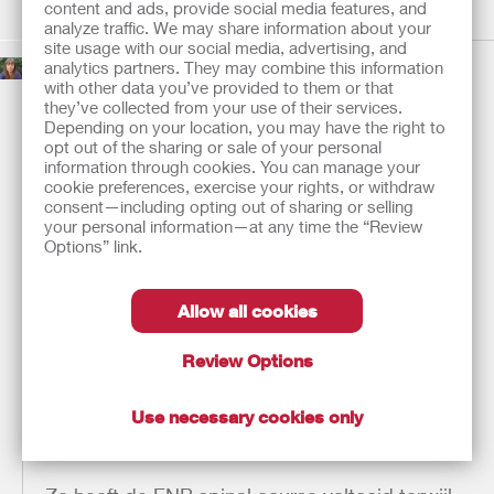
RN Child
content and ads, provide social media features, and
analyze traffic. We may share information about your
site usage with our social media, advertising, and
analytics partners. They may combine this information
Sara O'Shea
with other data you’ve provided to them or that
Ervaring:
they’ve collected from your use of their services.
Depending on your location, you may have the right to
Sara werkt dertig jaar bij The National Spinal
opt out of the sharing or sale of your personal
Injuries Centre in het Stoke Mandeville Hospital
information through cookies. You can manage your
in het VK. Ze begon haar werk bij het Stoke
cookie preferences, exercise your rights, or withdraw
Mandeville Hospital als assistent
consent—including opting out of sharing or selling
your personal information—at any time the “Review
verpleegkundige in 1987. Haar interesse in
Options” link.
ruggenmergletsel begon een jaar daarvoor toen
ze als vrijwilligster werkte bij de Hospital's
Young Disabled Unit.
Allow all cookies
Ze begon met haar algemene verpleegkundige
Review Options
opleiding in 1988 en heeft na haar kwalificatie
verschillende functies in de acute zorg en de
Use necessary cookies only
revalidatie van volwassenen en kinderen met
ruggenmergletsel vervuld.