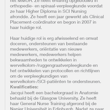
het MMUH. Ze heeft ervaring opgebouwd in
orthopedie- en spinaal-verpleegkunde voordat
ze haar Higher Diploma in SCI Nursing
afrondde. Ze heeft een jaar gewerkt als Clinical
Placement-coördinator en begon in 2007 in
haar huidige rol.
Haar huidige rol is erg afwisselend en omvat
doceren, ondersteunen van bestaande
medewerkers, oriëntatie van nieuwe
medewerkers, medewerkers helpen
bekwaamheden te ontwikkelen in
wervelkolom-/ruggengraatverpleegkunde en
het ontwikkelen van protocollen en richtlijnen
om de verpleegkundigen van
wervelkolom-/SCI-patiënten te ondersteunen.
Kwalificaties:
Jacqui heeft een bachelorgraad in Anatomie
behaald bij de Glasgow University. Ze heeft
haar General Nurse Training afgerond bij de
Napier Universiteit in Edinburgh. Nadat ze naar