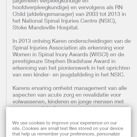
(algemeen verpleegkundige en
hoofdverpleegkundige) en vervolgens als RN
Child (afdelingsmanager) van 2003 tot 2013 in
het National Spinal Injuries Centre (NSIC),
Stoke Mandeville Hospital.
In 2013 ontving Karen onderscheidingen van de
Spinal Injuries Association als erkenning voor
Women in Spinal Inury Awards (WISCI) en de
prestigieuze Stephen Bradshaw Award in
erkenning van het pionierswerk in het oprichten
van een kinder- en jeugdafdeling in het NSIC.
Karens ervaring omhelst management van alle
aspecten van acute zorg en revalidatie voor
volwassenen, kinderen en jonge mensen met
ruggenmergletsel.
Kwalificaties:
RGN
We use cookies to improve your experience on our
site. Cookies are small text files stored on your device
DipHE
that help us remember your preferences, personalize