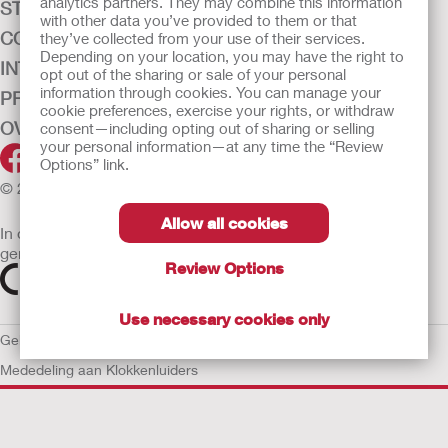
analytics partners. They may combine this information
STOMAZORG
with other data you’ve provided to them or that
CONTINENTIEZORG
they’ve collected from your use of their services.
Depending on your location, you may have the right to
INTENSIEVE ZORG
opt out of the sharing or sale of your personal
information through cookies. You can manage your
PRODUCTEN
cookie preferences, exercise your rights, or withdraw
OVER ONS
consent—including opting out of sharing or selling
your personal information—at any time the “Review
Options” link.
© 2026 Hollister Incorporated
Allow all cookies
In de EU verkochte medische hulpmiddelen dienen
gemarkeerd te zijn met een van de volgende symbolen
Review Options
Use necessary cookies only
Gebruiksvoorwaarden
Privacybeleid
Gebruik van cookies
EU
Mededeling aan Klokkenluiders
De verstrekte informatie is geen medisch advies en is niet
bedoeld als vervanging voor het advies van uw eigen arts of
andere zorgverlener.