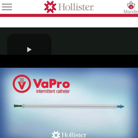
0
Mandj