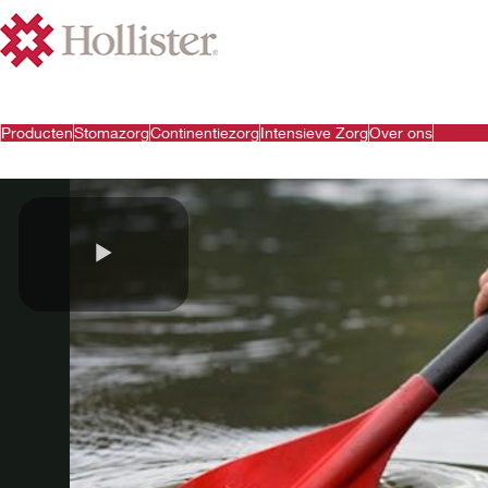
Producten
Stomazorg
Continentiezorg
Intensieve Zorg
Over ons