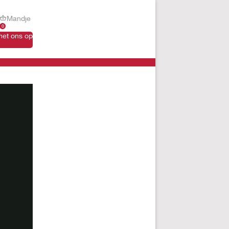
Mandje
0
et ons op