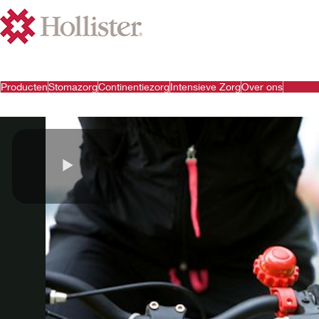
Producten
Stomazorg
Continentiezorg
Intensieve Zorg
Over ons