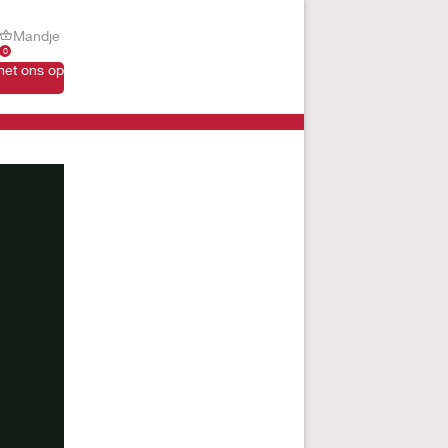
Mandje
0
et ons op