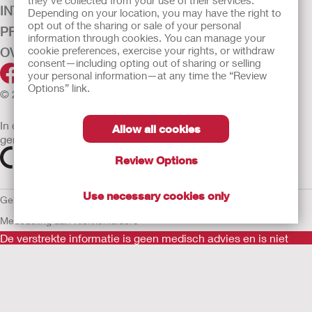
they’ve collected from your use of their services.
INTENSIEVE ZORG
Depending on your location, you may have the right to
opt out of the sharing or sale of your personal
PRODUCTEN
information through cookies. You can manage your
cookie preferences, exercise your rights, or withdraw
OVER ONS
consent—including opting out of sharing or selling
your personal information—at any time the “Review
Options” link.
© 2026 Hollister Incorporated
In de EU verkochte medische hulpmiddelen dienen
Allow all cookies
gemarkeerd te zijn met een van de volgende symbolen
Review Options
Use necessary cookies only
Gebruiksvoorwaarden
Privacybeleid
Gebruik van cookies
EU
Mededeling aan Klokkenluiders
De verstrekte informatie is geen medisch advies en is niet
bedoeld als vervanging voor het advies van uw eigen arts of
andere zorgverlener.
Als u een medische noodsituatie ervaart, schakel een arts in.
Lees voor gebruik goed de gebruiksaanwijzing voor informatie