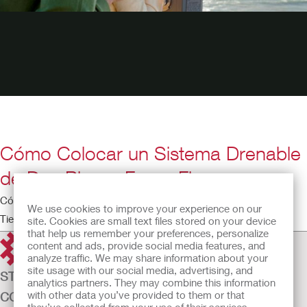
Cómo Colocar un Sistema Drenable
de Dos Piezas FormaFlex
Cómo Colocar un Sistema Drenable de Dos Piezas FormaFlex
We use cookies to improve your experience on our
Tiempo de ejecución: 6:09
site. Cookies are small text files stored on your device
that help us remember your preferences, personalize
content and ads, provide social media features, and
analyze traffic. We may share information about your
site usage with our social media, advertising, and
STOMAZORG
analytics partners. They may combine this information
with other data you’ve provided to them or that
CONTINENTIEZORG