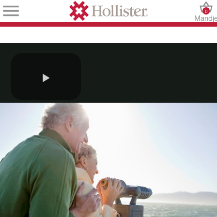
0
Mandj