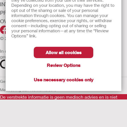
they’ve collected from your use of their services.
INTENSIEVE ZORG
Depending on your location, you may have the right to
opt out of the sharing or sale of your personal
PRODUCTEN
information through cookies. You can manage your
cookie preferences, exercise your rights, or withdraw
OVER ONS
consent—including opting out of sharing or selling
your personal information—at any time the “Review
Options” link.
© 2026 Hollister Incorporated
In de EU verkochte medische hulpmiddelen dienen
Allow all cookies
gemarkeerd te zijn met een van de volgende symbolen
Review Options
Use necessary cookies only
Gebruiksvoorwaarden
Privacybeleid
Gebruik van cookies
EU
Mededeling aan Klokkenluiders
De verstrekte informatie is geen medisch advies en is niet
bedoeld als vervanging voor het advies van uw eigen arts of
andere zorgverlener.
Als u een medische noodsituatie ervaart, schakel een arts in.
Lees voor gebruik goed de gebruiksaanwijzing voor informatie