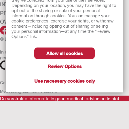
they’ve collected from your use of their services.
INTENSIEVE ZORG
Depending on your location, you may have the right to
opt out of the sharing or sale of your personal
PRODUCTEN
information through cookies. You can manage your
cookie preferences, exercise your rights, or withdraw
OVER ONS
consent—including opting out of sharing or selling
your personal information—at any time the “Review
Options” link.
© 2026 Hollister Incorporated
In de EU verkochte medische hulpmiddelen dienen
Allow all cookies
gemarkeerd te zijn met een van de volgende symbolen
Review Options
Use necessary cookies only
Gebruiksvoorwaarden
Privacybeleid
Gebruik van cookies
EU
Mededeling aan Klokkenluiders
De verstrekte informatie is geen medisch advies en is niet
bedoeld als vervanging voor het advies van uw eigen arts of
andere zorgverlener.
Als u een medische noodsituatie ervaart, schakel een arts in.
Lees voor gebruik goed de gebruiksaanwijzing voor informatie