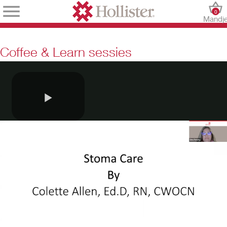
0
Mandj
Coffee & Learn sessies