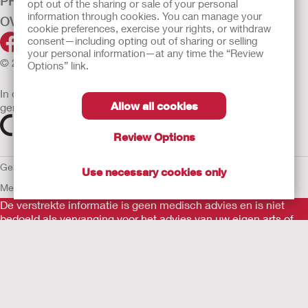
PRODUCTEN
opt out of the sharing or sale of your personal
information through cookies. You can manage your
OVER ONS
cookie preferences, exercise your rights, or withdraw
consent—including opting out of sharing or selling
your personal information—at any time the “Review
© 2026 Hollister Incorporated
Options” link.
In de EU verkochte medische hulpmiddelen dienen
Allow all cookies
gemarkeerd te zijn met een van de volgende symbolen
Review Options
Gebruiksvoorwaarden
Privacybeleid
Gebruik van cookies
EU
Use necessary cookies only
Mededeling aan Klokkenluiders
De verstrekte informatie is geen medisch advies en is niet
bedoeld als vervanging voor het advies van uw eigen arts of
andere zorgverlener.
Als u een medische noodsituatie ervaart, schakel een arts in.
Lees voor gebruik goed de gebruiksaanwijzing voor informatie
over het beoogde gebruik, contra-indicaties, waarschuwingen,
voorzorgsmaatregelen en instructies.