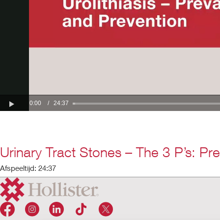
Urinary Tract Stones – The 3 P’s: Pr
Afspeeltijd: 24:37