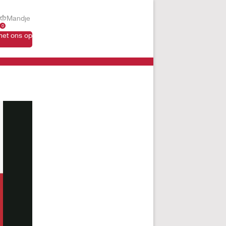
Mandje
0
et ons op