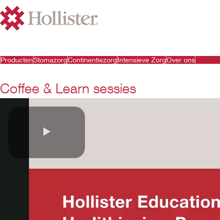
Producten
Stomazorg
Continentiezorg
Intensieve Zorg
Over ons
Coffee & Learn sessies