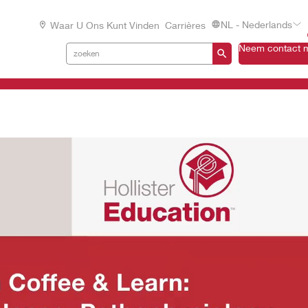
NL - Nederlands
Waar U Ons Kunt Vinden
Carrières
Neem contact m