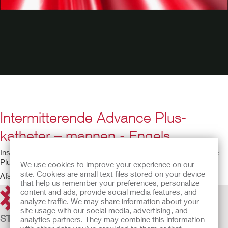
Intermitterende Advance Plus-
katheter – mannen - Engels
Instructievideo voor het gebruik van de intermitterende Advance
Plus-katheter met behulp van een mannelijk anatomisch model.
We use cookies to improve your experience on our
site. Cookies are small text files stored on your device
Afspeeltijd: 5:02
that help us remember your preferences, personalize
content and ads, provide social media features, and
analyze traffic. We may share information about your
site usage with our social media, advertising, and
STOMAZORG
analytics partners. They may combine this information