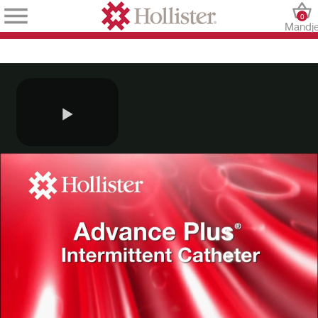
0
Mandj