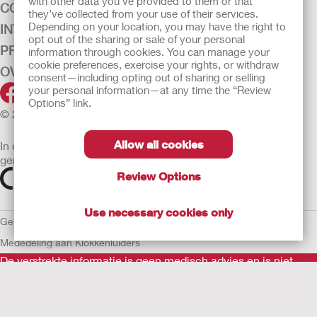
with other data you’ve provided to them or that
CONTINENTIEZORG
they’ve collected from your use of their services.
Depending on your location, you may have the right to
INTENSIEVE ZORG
opt out of the sharing or sale of your personal
PRODUCTEN
information through cookies. You can manage your
cookie preferences, exercise your rights, or withdraw
OVER ONS
consent—including opting out of sharing or selling
your personal information—at any time the “Review
Options” link.
© 2026 Hollister Incorporated
Allow all cookies
In de EU verkochte medische hulpmiddelen dienen
gemarkeerd te zijn met een van de volgende symbolen
Review Options
Use necessary cookies only
Gebruiksvoorwaarden
Privacybeleid
Gebruik van cookies
EU
Mededeling aan Klokkenluiders
De verstrekte informatie is geen medisch advies en is niet
bedoeld als vervanging voor het advies van uw eigen arts of
andere zorgverlener.
Als u een medische noodsituatie ervaart, schakel een arts in.