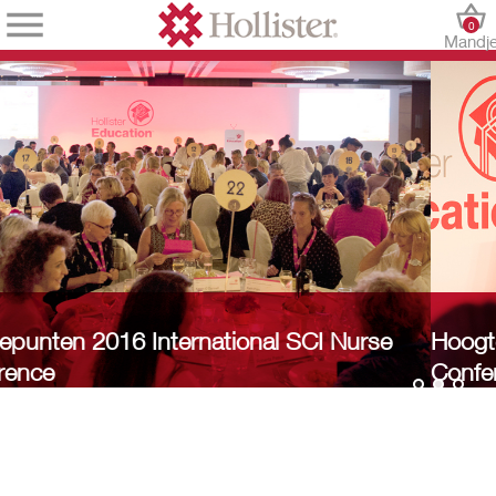
0
Mandj
SCI Nurse
Hoogtepunten 2016 International 
Conference