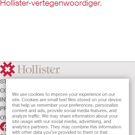
Hollister-vertegenwoordiger.
Waar:
Pre-ISCoS-conferentie: Hollister Incorporated, Ballina, County
Mayo, Ierland
Comité- en jaarlijkse wetenschappelijke bijeenkomsten:
Citywest Hotel Conference and Event Centre, Saggart, Co.,
Dublin, Ierland
STOMAZORG
CONTINENTIEZORG
We use cookies to improve your experience on our
INTENSIEVE ZORG
site. Cookies are small text files stored on your device
that help us remember your preferences, personalize
PRODUCTEN
content and ads, provide social media features, and
analyze traffic. We may share information about your
OVER ONS
site usage with our social media, advertising, and
analytics partners. They may combine this information
with other data you’ve provided to them or that