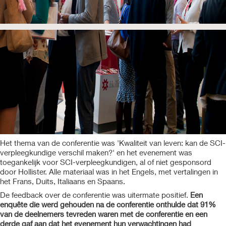
Het thema van de conferentie was 'Kwaliteit van leven: kan de SCI-
verpleegkundige verschil maken?' en het evenement was
toegankelijk voor SCI-verpleegkundigen, al of niet gesponsord
door Hollister. Alle materiaal was in het Engels, met vertalingen in
het Frans, Duits, Italiaans en Spaans.
De feedback over de conferentie was uitermate positief.
Een
enquête die werd gehouden na de conferentie onthulde dat 91%
van de deelnemers tevreden waren met de conferentie en een
derde gaf aan dat het evenement hun verwachtingen had