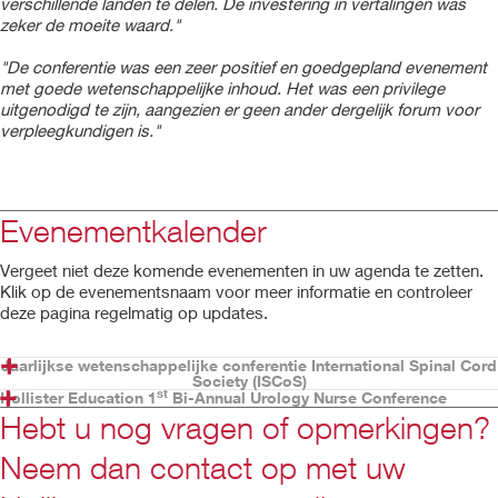
verschillende landen te delen. De investering in vertalingen was
zeker de moeite waard."
"De conferentie was een zeer positief en goedgepland evenement
met goede wetenschappelijke inhoud. Het was een privilege
uitgenodigd te zijn, aangezien er geen ander dergelijk forum voor
verpleegkundigen is."
Evenementkalender
Vergeet niet deze komende evenementen in uw agenda te zetten.
Klik op de evenementsnaam voor meer informatie en controleer
deze pagina regelmatig op updates.
Jaarlijkse wetenschappelijke conferentie International Spinal Cord
Society (ISCoS)
st
Hollister Education 1
Bi-Annual Urology Nurse Conference
Wanneer:
Wanneer: 26 - 27 september 2017
Hebt u nog vragen of opmerkingen?
21 oktober 2017 (Pre-ISCoS-conferentie)
Waar: Amsterdam, Nederland.
22 - 23 oktober 2017 (Comitévergaderingen)
Neem dan contact op met uw
24 - 26 oktober 2017 (jaarlijkse wetenschappelijke conferentie)