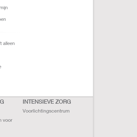
mijn
pen
t alleen
e
RG
INTENSIEVE ZORG
Voorlichtingscentrum
n voor