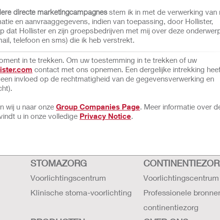
ndere directe marketingcampagnes
stem ik in met de verwerking van 
ie en aanvraaggegevens, indien van toepassing, door Hollister,
ijp dat Hollister en zijn groepsbedrijven met mij over deze onderwer
, telefoon en sms) die ik heb verstrekt.
oment in te trekken. Om uw toestemming in te trekken of uw
ister.com
contact met ons opnemen. Een dergelijke intrekking heef
 geen invloed op de rechtmatigheid van de gegevensverwerking en
ht).
en wij u naar onze
Group Companies Page
. Meer informatie over d
indt u in onze volledige
Privacy Notice
.
STOMAZORG
CONTINENTIEZO
Voorlichtingscentrum
Voorlichtingscentrum
Klinische stoma-voorlichting
Professionele bronne
continentiezorg