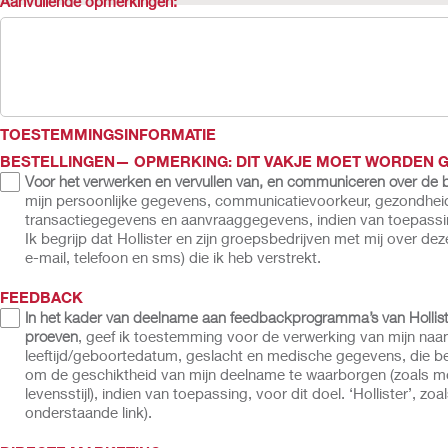
Aanvullende opmerkingen:
TOESTEMMINGSINFORMATIE
BESTELLINGEN
— OPMERKING: DIT VAKJE MOET WORDEN
Voor het verwerken en vervullen van, en communiceren over de be
mijn persoonlijke gegevens, communicatievoorkeur, gezondheids
transactiegegevens en aanvraaggegevens, indien van toepassing,
Ik begrijp dat Hollister en zijn groepsbedrijven met mij over 
e-mail, telefoon en sms) die ik heb verstrekt.
FEEDBACK
In het kader van deelname aan feedbackprogramma’s van Hollister
proeven
, geef ik toestemming voor de verwerking van mijn naa
leeftijd/geboortedatum, geslacht en medische gegevens, die be
om de geschiktheid van mijn deelname te waarborgen (zoals mob
levensstijl), indien van toepassing, voor dit doel. ‘Hollister’, zo
onderstaande link).