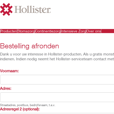
Producten
Stomazorg
Continentiezorg
Intensieve Zorg
Over ons
Bestelling afronden
Dank u voor uw interesse in Hollister-producten. Als u gratis mons
indienen. Indien nodig neemt het Hollister-serviceteam contact m
Voornaam:
Adres:
Straatadres, postbus, bedrijfsnaam, t.a.v.
Adresregel 2
(optional)
: