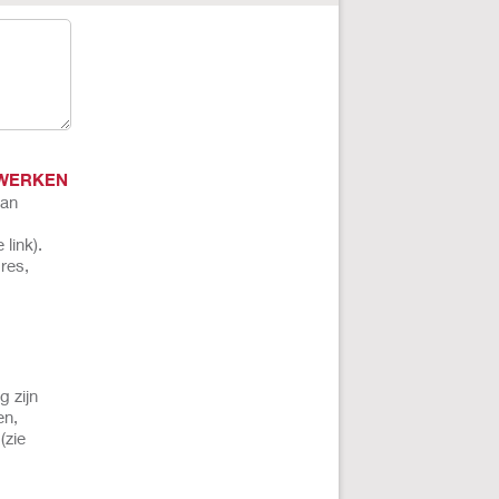
RWERKEN
van
link).
res,
 zijn
en,
(zie