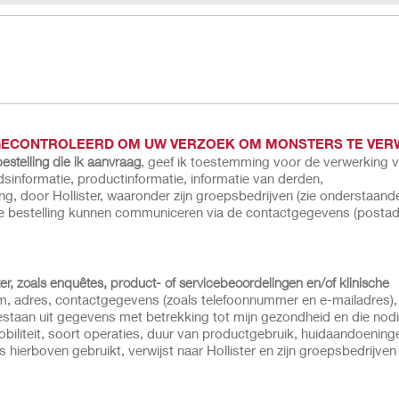
 GECONTROLEERD OM UW VERZOEK OM MONSTERS TE VE
stelling die ik aanvraag
, geef ik toestemming voor de verwerking 
informatie, productinformatie, informatie van derden,
 door Hollister, waaronder zijn groepsbedrijven (zie onderstaande 
deze bestelling kunnen communiceren via de contactgegevens (postad
, zoals enquêtes, product- of servicebeoordelingen en/of klinische
m, adres, contactgegevens (zoals telefoonnummer en e-mailadres),
staan uit gegevens met betrekking tot mijn gezondheid en die nodig
iliteit, soort operaties, duur van productgebruik, huidaandoening
als hierboven gebruikt, verwijst naar Hollister en zijn groepsbedrijven 