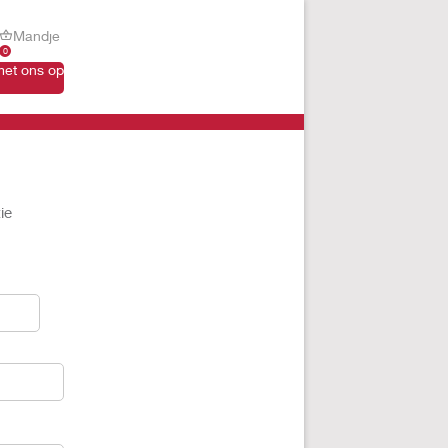
Mandje
0
et ons op
ie