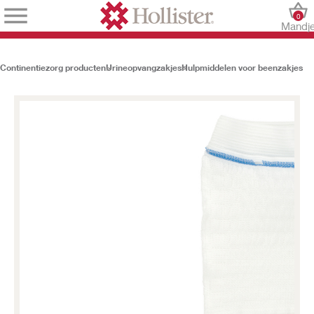
0
Mandj
Continentiezorg producten
Urineopvangzakjes
Hulpmiddelen voor beenzakjes