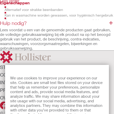
Lees verder
Eigenschappen
Alternatief voor strakke beenbanden
Kan in wasmachine worden gewassen, voor hygiënisch hergebruik
Gemakkelijk aan te trekken, past als een sok om kuit of dijbeen
Hulp nodig?
Lees voordat u een van de genoemde producten gaat gebruiken,
de volledige gebruiksaanwijzing bij elk product na op het beoogd
gebruik van het product, de beschrijving, contra-indicaties,
waarschuwingen, voorzorgsmaatregelen, bijwerkingen en
gebruiksaanwijzing.
STOMAZORG
CONTINENTIEZORG
We use cookies to improve your experience on our
INTENSIEVE ZORG
site. Cookies are small text files stored on your device
that help us remember your preferences, personalize
PRODUCTEN
content and ads, provide social media features, and
analyze traffic. We may share information about your
OVER ONS
site usage with our social media, advertising, and
analytics partners. They may combine this information
with other data you’ve provided to them or that
© 2026 Hollister Incorporated