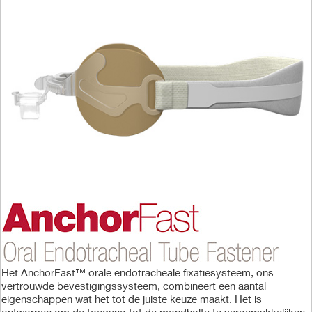
Het AnchorFast™ orale endotracheale fixatiesysteem, ons
vertrouwde bevestigingssysteem, combineert een aantal
eigenschappen wat het tot de juiste keuze maakt. Het is