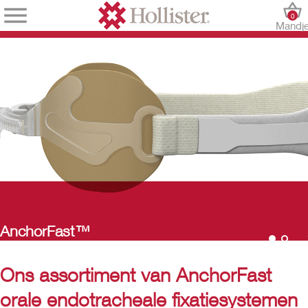
0
Mandj
horFast™
Anc
Ons assortiment van AnchorFast
orale endotracheale fixatiesystemen