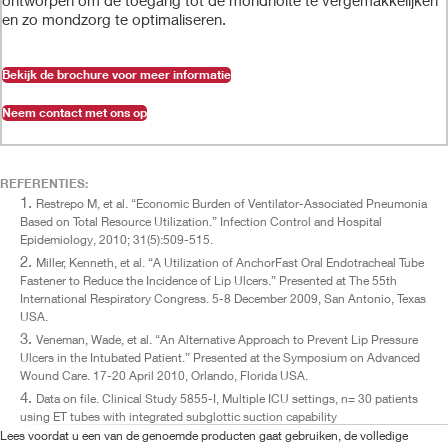
ontworpen om de toegang tot de mondholte te vergemakkelijken
en zo mondzorg te optimaliseren.
Bekijk de brochure voor meer informatie
Neem contact met ons op
REFERENTIES:
Restrepo M, et al. “Economic Burden of Ventilator-Associated Pneumonia
Based on Total Resource Utilization.” Infection Control and Hospital
Epidemiology, 2010; 31(5):509-515.
Miller, Kenneth, et al. “A Utilization of AnchorFast Oral Endotracheal Tube
Fastener to Reduce the Incidence of Lip Ulcers.” Presented at The 55th
International Respiratory Congress. 5-8 December 2009, San Antonio, Texas
USA.
Veneman, Wade, et al. “An Alternative Approach to Prevent Lip Pressure
Ulcers in the Intubated Patient.” Presented at the Symposium on Advanced
Wound Care. 17-20 April 2010, Orlando, Florida USA.
Data on file. Clinical Study 5855-I, Multiple ICU settings, n= 30 patients
using ET tubes with integrated subglottic suction capability
Lees voordat u een van de genoemde producten gaat gebruiken, de volledige