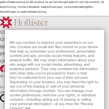
gebruiksaanwijzing bij elk product na op het beoogd gebruik van het product, de
beschrijving, contra-indicaties, waarschuwingen, voorzorgsmaatregelen,
bijwerkingen en gebruiksaanwijzing.
STOMAZORG
CONTINENTIEZORG
We use cookies to improve your experience on our
INTENSIEVE ZORG
site. Cookies are small text files stored on your device
that help us remember your preferences, personalize
PRODUCTEN
content and ads, provide social media features, and
analyze traffic. We may share information about your
OVER ONS
site usage with our social media, advertising, and
analytics partners. They may combine this information
with other data you’ve provided to them or that
© 2026 Hollister Incorporated
they’ve collected from your use of their services.
Depending on your location, you may have the right to
opt out of the sharing or sale of your personal
In de EU verkochte medische hulpmiddelen dienen
information through cookies. You can manage your
gemarkeerd te zijn met een van de volgende symbolen
cookie preferences, exercise your rights, or withdraw
consent—including opting out of sharing or selling
your personal information—at any time the “Review
Options” link.