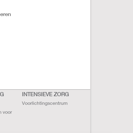
deren
RG
INTENSIEVE ZORG
Voorlichtingscentrum
n voor