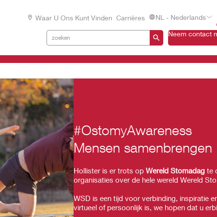
NL - Nederlands
Waar U Ons Kunt Vinden
Carrières
Neem contact m
#OstomyAwareness
Mensen samenbrengen
Hollister is er trots op
Wereld Stomadag
te 
organisaties over de hele wereld Wereld S
WSD is een tijd voor verbinding, inspiratie e
virtueel of persoonlijk is, we hopen dat u erb