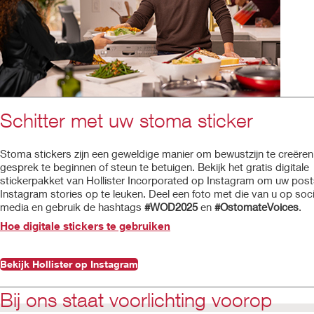
Schitter met uw stoma sticker
Stoma stickers zijn een geweldige manier om bewustzijn te creëren
gesprek te beginnen of steun te betuigen. Bekijk het gratis digitale
stickerpakket van Hollister Incorporated op Instagram om uw post
Instagram stories op te leuken. Deel een foto met die van u op soci
media en gebruik de hashtags
#WOD2025
en
#OstomateVoices
.
Hoe digitale stickers te gebruiken
Bekijk Hollister op Instagram
Bij ons staat voorlichting voorop