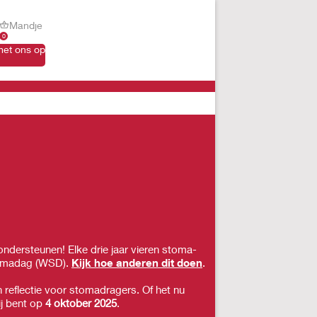
Mandje
0
et ons op
ondersteunen! Elke drie jaar vieren stoma-
tomadag (WSD).
Kijk hoe anderen dit doen
.
n reflectie voor stomadragers. Of het nu
ij bent op
4 oktober 2025
.