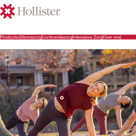
Producten
Stomazorg
Continentiezorg
Intensieve Zorg
Over ons