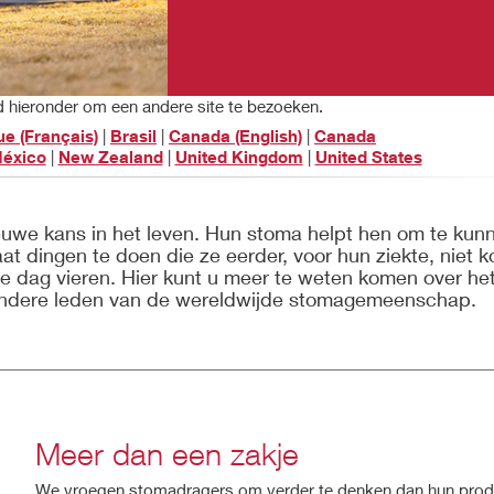
nd hieronder om een andere site te bezoeken.
ue (Français)
|
Brasil
|
Canada (English)
|
Canada
éxico
|
New Zealand
|
United Kingdom
|
United States
uwe kans in het leven. Hun stoma helpt hen om te kun
aat dingen te doen die ze eerder, voor hun ziekte, niet 
ze dag vieren. Hier kunt u meer te weten komen over he
 andere leden van de wereldwijde stomagemeenschap.
Meer dan een zakje
We vroegen stomadragers om verder te denken dan hun prod