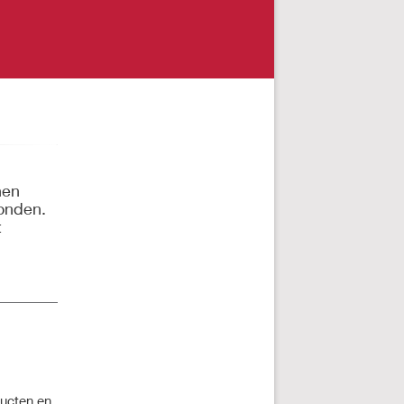
nen
konden.
t
ucten en