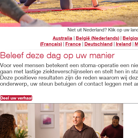
Niet uit Nederland? Klik op uw la
Australia
|
België (Nederlands)
|
Belgiq
(Français)
|
France
|
Deutschland
|
Ireland
|
M
Beleef deze dag op uw manier
Voor veel mensen betekent een stoma-operatie een nie
gaan met lastige ziekteverschijnselen en stelt hen in st
Deze positieve resultaten zijn de reden waarom wij de
onderwerp, uw steun betuigen of contact leggen met
Deel uw verhaal