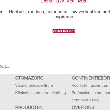
en.
Hobby's, routines, ervaringen - uw verhaal kan an
inspireren.
Vertel het ons
Co, Ltd.
STOMAZORG
CONTINENTIEZO
Voorlichtingscentrum
Voorlichtingscentrum
Klinische stoma-voorlichting
Professionele bronne
continentiezorg
PRODUCTEN
OVER ONS