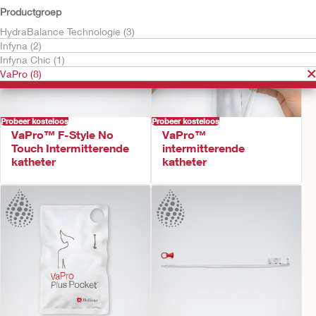
Productgroep
HydraBalance Technologie (3)
Infyna (2)
Infyna Chic (1)
VaPro (8)
Probeer kosteloos
Probeer kosteloos
VaPro™ F-Style No
VaPro™
Touch Intermitterende
intermitterende
katheter
katheter