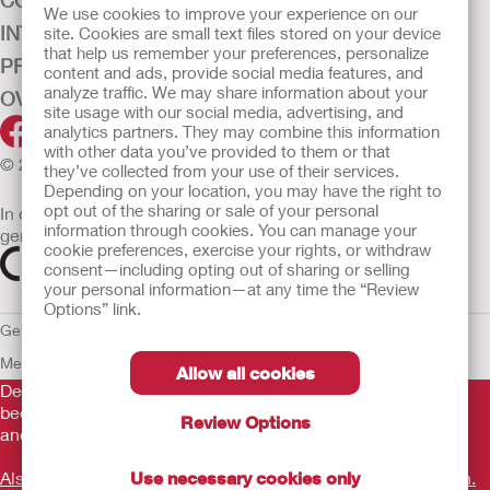
CONTINENTIEZORG
We use cookies to improve your experience on our
INTENSIEVE ZORG
site. Cookies are small text files stored on your device
that help us remember your preferences, personalize
PRODUCTEN
content and ads, provide social media features, and
analyze traffic. We may share information about your
OVER ONS
site usage with our social media, advertising, and
analytics partners. They may combine this information
with other data you’ve provided to them or that
© 2026 Hollister Incorporated
they’ve collected from your use of their services.
Depending on your location, you may have the right to
opt out of the sharing or sale of your personal
In de EU verkochte medische hulpmiddelen dienen
information through cookies. You can manage your
gemarkeerd te zijn met een van de volgende symbolen
cookie preferences, exercise your rights, or withdraw
consent—including opting out of sharing or selling
your personal information—at any time the “Review
Options” link.
Gebruiksvoorwaarden
Privacybeleid
Gebruik van cookies
EU
Mededeling aan Klokkenluiders
Allow all cookies
De verstrekte informatie is geen medisch advies en is niet
bedoeld als vervanging voor het advies van uw eigen arts of
Review Options
andere zorgverlener.
Als u een medische noodsituatie ervaart, schakel een arts in.
Use necessary cookies only