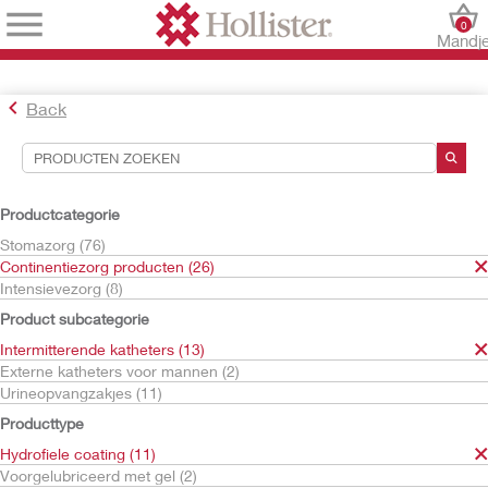
0
Mandj
Back
Hulpmiddelen voor zoekopdrachten
Uw selecties:
Productcategorie
Continentiezorg producten
Stomazorg (76)
Intermitterende katheters
Continentiezorg producten (26)
Hydrofiele coating
Intensievezorg (8)
VaPro
Product subcategorie
Uw selectie komt overeen met
8
resultaten
Intermitterende katheters (13)
Sorteren op:
Externe katheters voor mannen (2)
Urineopvangzakjes (11)
Producttype
Hydrofiele coating (11)
Voorgelubriceerd met gel (2)